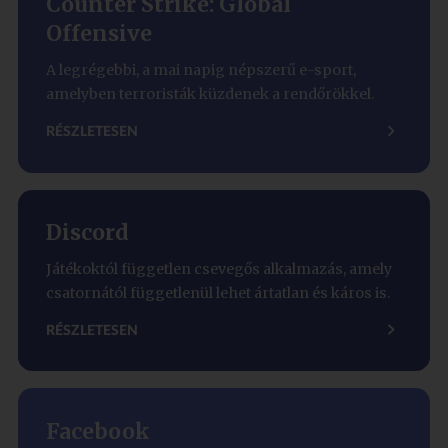
Counter Strike: Global
Offensive
A legrégebbi, a mai napig népszerű e-sport,
amelyben terroristák küzdenek a rendőrökkel.
RÉSZLETESEN
Discord
Játékoktól független csevegős alkalmazás, amely
csatornától függetlenül lehet ártatlan és káros is.
RÉSZLETESEN
Facebook