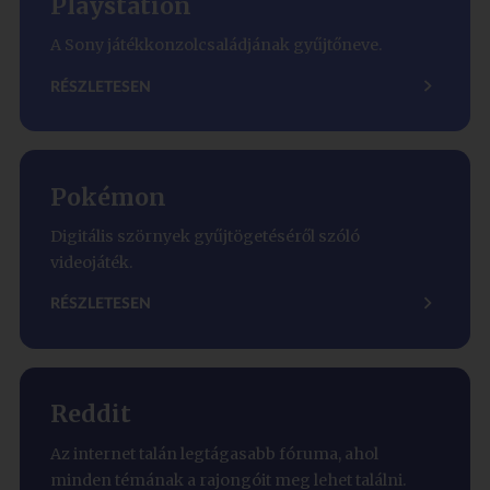
Playstation
A Sony játékkonzolcsaládjának gyűjtőneve.
RÉSZLETESEN
Pokémon
Digitális szörnyek gyűjtögetéséről szóló
videojáték.
RÉSZLETESEN
Reddit
Az internet talán legtágasabb fóruma, ahol
minden témának a rajongóit meg lehet találni.