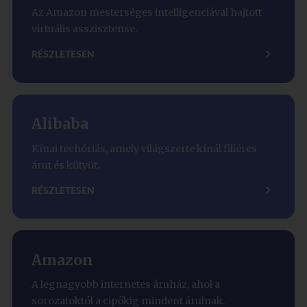
Az Amazon mesterséges intelligenciával hajtott
virtuális asszisztense.
RÉSZLETESEN
Alibaba
Kínai techóriás, amely világszerte kínál filléres
árut és kütyüt.
RÉSZLETESEN
Amazon
A legnagyobb internetes áruház, ahol a
sorozatoktól a cipőkig mindent árulnak.