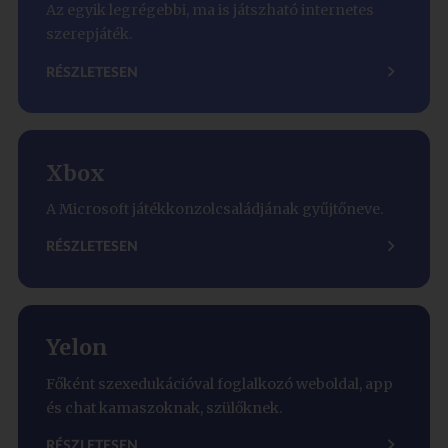
Az egyik legrégebbi, ma is játszható internetes
szerepjáték.
RÉSZLETESEN
Xbox
A Microsoft játékkonzolcsaládjának gyűjtőneve.
RÉSZLETESEN
Yelon
Főként szexedukációval foglalkozó weboldal, app
és chat kamaszoknak, szülőknek.
RÉSZLETESEN