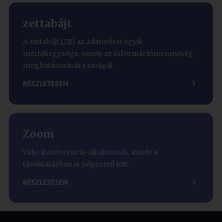
zettabájt
A zettabájt (ZB) az adatméret egyik
mértékegysége, amely az információmennyiség
meghatározására szolgál.
RÉSZLETESEN
Zoom
Videokonferencia-alkalmazás, amely a
távoktatásban is népszerű lett.
RÉSZLETESEN