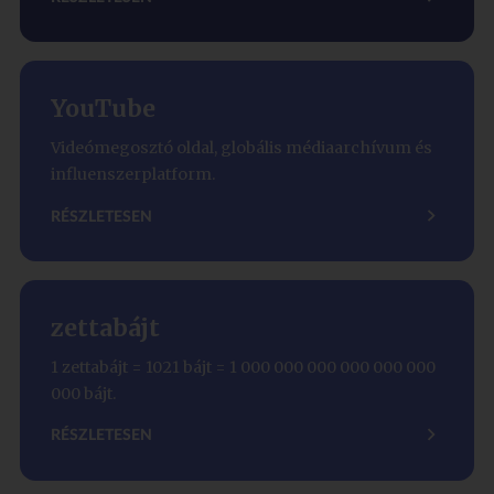
YouTube
Videómegosztó oldal, globális médiaarchívum és
influenszerplatform.
RÉSZLETESEN
zettabájt
1 zettabájt = 1021 bájt = 1 000 000 000 000 000 000
000 bájt.
RÉSZLETESEN