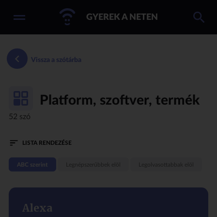
GYEREK A NETEN
Vissza a szótárba
Platform, szoftver, termék
52 szó
LISTA RENDEZÉSE
ABC szerint
Legnépszerűbbek elöl
Legolvasottabbak elöl
Alexa