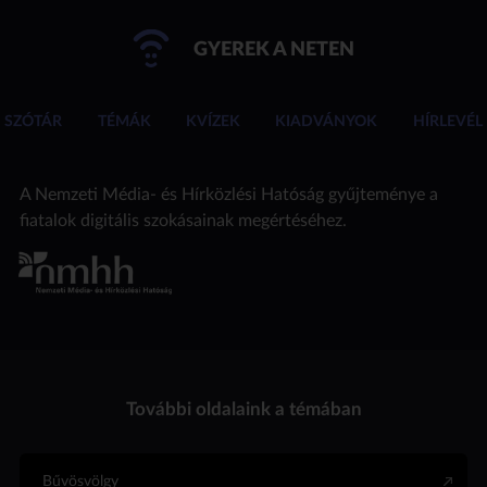
GYEREK A NETEN
SZÓTÁR
TÉMÁK
KVÍZEK
KIADVÁNYOK
HÍRLEVÉL
A Nemzeti Média- és Hírközlési Hatóság gyűjteménye a
fiatalok digitális szokásainak megértéséhez.
További oldalaink a témában
Bűvösvölgy