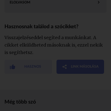
ELOLVASOM
Hasznosnak találod a szócikket?
Visszajelzéseddel segíted a munkánkat. A
cikket elküldheted másoknak is, ezzel nekik
is segíthetsz.
HASZNOS
LINK MÁSOLÁSA
Még több szó