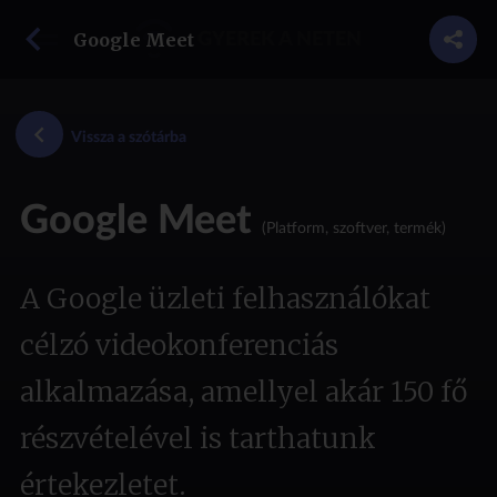
vissza a szótárba
Google Meet
GYEREK A NETEN
Vissza a szótárba
Google Meet
(Platform, szoftver, termék)
A Google üzleti felhasználókat
célzó videokonferenciás
alkalmazása, amellyel akár 150 fő
részvételével is tarthatunk
értekezletet.