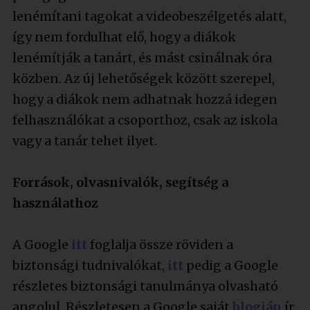
lenémítani tagokat a videobeszélgetés alatt,
így nem fordulhat elő, hogy a diákok
lenémítják a tanárt, és mást csinálnak óra
közben. Az új lehetőségek között szerepel,
hogy a diákok nem adhatnak hozzá idegen
felhasználókat a csoporthoz, csak az iskola
vagy a tanár tehet ilyet.
Források, olvasnivalók, segítség a
használathoz
A Google
itt
foglalja össze röviden a
biztonsági tudnivalókat,
itt
pedig a Google
részletes biztonsági tanulmánya olvasható
angolul. Részletesen a Google saját
blogján
ír