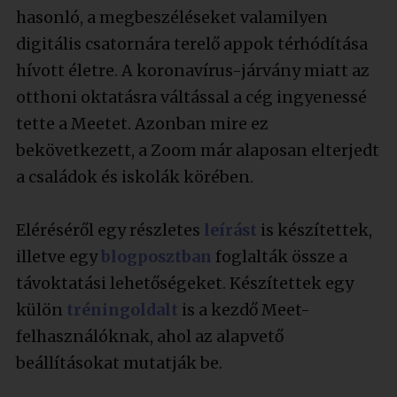
hasonló, a megbeszéléseket valamilyen
digitális csatornára terelő appok térhódítása
hívott életre. A koronavírus-járvány miatt az
otthoni oktatásra váltással a cég ingyenessé
tette a Meetet. Azonban mire ez
bekövetkezett, a Zoom már alaposan elterjedt
a családok és iskolák körében.
Eléréséről egy részletes
leírást
is készítettek,
illetve egy
blogposztban
foglalták össze a
távoktatási lehetőségeket. Készítettek egy
külön
tréningoldalt
is a kezdő Meet-
felhasználóknak, ahol az alapvető
beállításokat mutatják be.