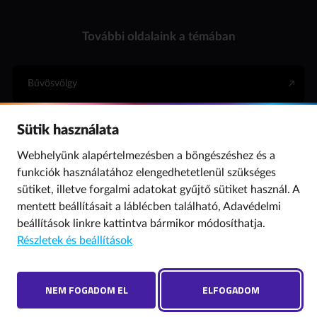
További oldalaink a témában
Bűvösvölgy
Sütik használata
Internet Hotline
Webhelyünk alapértelmezésben a böngészéshez és a
funkciók használatához elengedhetetlenül szükséges
Para (gyermekvédelem)
sütiket, illetve forgalmi adatokat gyűjtő sütiket használ. A
mentett beállításait a láblécben található,
Adavédelmi
beállítások
linkre kattintva bármikor módosíthatja.
© 2019 NMHH Minden jog fenntartva. | Tárhelyszolgáltató: Nemzeti Média- és
Részletek és beállítások
Hírközlési Hatóság
Adatvédelmi beállítások
Hibát találtál? Új szót javasolnál? Írj nekünk!
NEM FOGADOM EL
ELFOGADOM