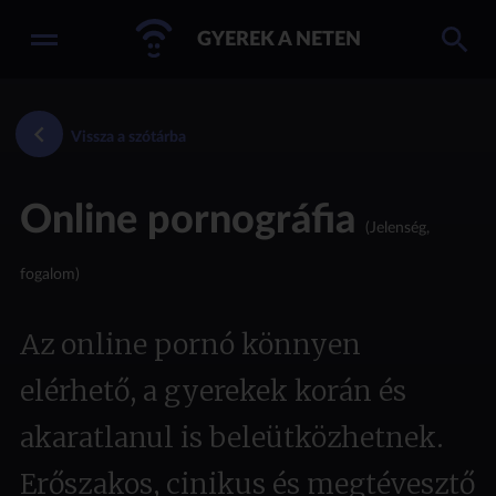
GYEREK A NETEN
Vissza a szótárba
Online pornográfia
(Jelenség,
fogalom)
Az online pornó könnyen
elérhető, a gyerekek korán és
akaratlanul is beleütközhetnek.
Erőszakos, cinikus és megtévesztő