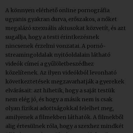
A könnyen elérhető online pornográfia
ugyanis gyakran durva, erőszakos, a nőket
megalázó szexuális aktusokat közvetít, és azt
sugallja, hogy a testi érintkezésnek
nincsenek érzelmi vonzatai. A pornó-
streamingoldalak nyitóoldalain látható
videók címei a gyűlöletbeszédhez
közelítenek. Az ilyen videókból levonható
következtetések megzavarhatják a gyerekek
elvárásait: azt hihetik, hogy a saját testük
nem elég jó, és hogy a másik nem is csak
olyan fizikai adottságokkal felelhet meg,
amilyenek a filmekben láthatók. A filmekből
alig értesülnek róla, hogy a szexhez mindkét