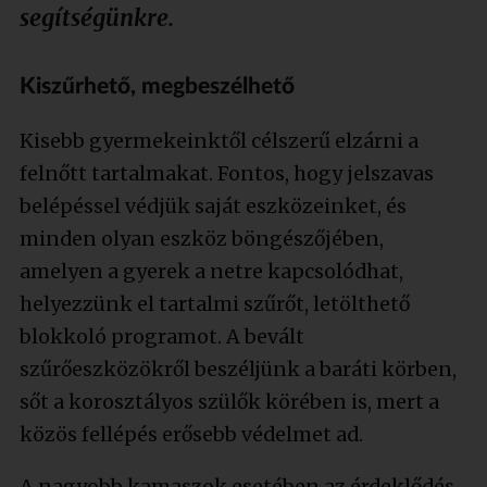
segítségünkre.
Kiszűrhető, megbeszélhető
Kisebb gyermekeinktől célszerű elzárni a
felnőtt tartalmakat. Fontos, hogy jelszavas
belépéssel védjük saját eszközeinket, és
minden olyan eszköz böngészőjében,
amelyen a gyerek a netre kapcsolódhat,
helyezzünk el tartalmi szűrőt, letölthető
blokkoló programot. A bevált
szűrőeszközökről beszéljünk a baráti körben,
sőt a korosztályos szülők körében is, mert a
közös fellépés erősebb védelmet ad.
A nagyobb kamaszok esetében az érdeklődés