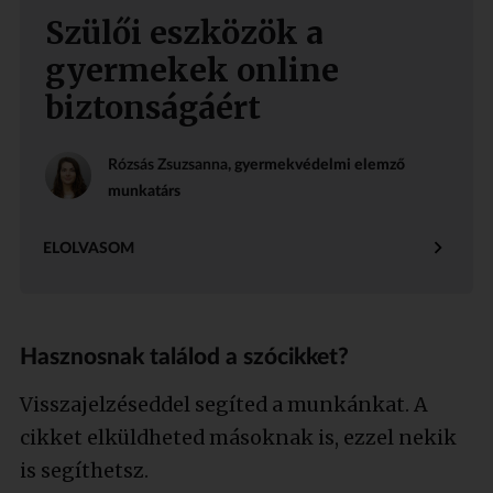
Szülői eszközök a
gyermekek online
biztonságáért
Rózsás Zsuzsanna
, gyermekvédelmi elemző
munkatárs
ELOLVASOM
Hasznosnak találod a szócikket?
Visszajelzéseddel segíted a munkánkat. A
cikket elküldheted másoknak is, ezzel nekik
is segíthetsz.