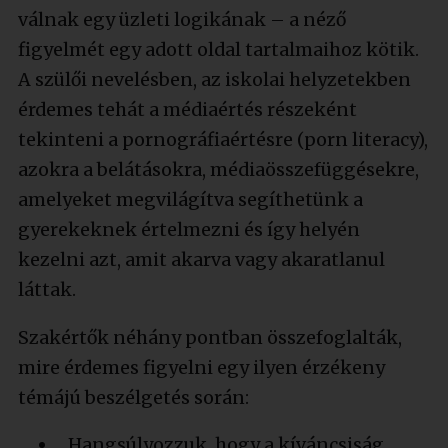
válnak egy üzleti logikának – a néző
figyelmét egy adott oldal tartalmaihoz kötik.
A szülői nevelésben, az iskolai helyzetekben
érdemes tehát a médiaértés részeként
tekinteni a pornográfiaértésre (porn literacy),
azokra a belátásokra, médiaösszefüggésekre,
amelyeket megvilágítva segíthetünk a
gyerekeknek értelmezni és így helyén
kezelni azt, amit akarva vagy akaratlanul
láttak.
Szakértők néhány pontban összefoglalták,
mire érdemes figyelni egy ilyen érzékeny
témájú beszélgetés során:
Hangsúlyozzuk, hogy a kíváncsiság