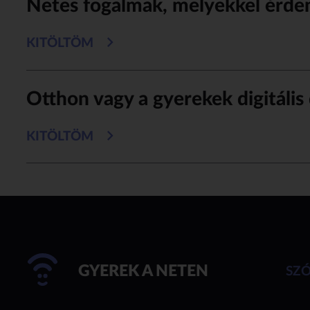
Netes fogalmak, melyekkel érde
KITÖLTÖM
Otthon vagy a gyerekek digitális
KITÖLTÖM
GYEREK A NETEN
SZ