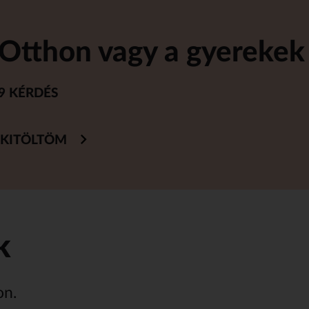
Otthon vagy a gyerekek 
9 KÉRDÉS
KITÖLTÖM
k
on.