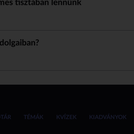
mes tisztában lennünk
 dolgaiban?
ÓTÁR
TÉMÁK
KVÍZEK
KIADVÁNYOK