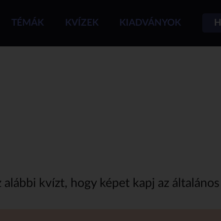
TÉMÁK
KVÍZEK
KIADVÁNYOK
H
z alábbi kvízt, hogy képet kapj az általáno