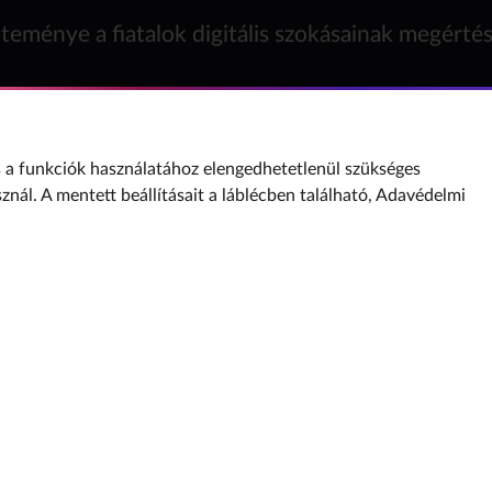
teménye a fiatalok digitális szokásainak megérté
a funkciók használatához elengedhetetlenül szükséges
sznál. A mentett beállításait a láblécben található,
Adavédelmi
Internet Hotline
: Nemzeti Média- és Hírközlési Hatóság
Adatvédelmi