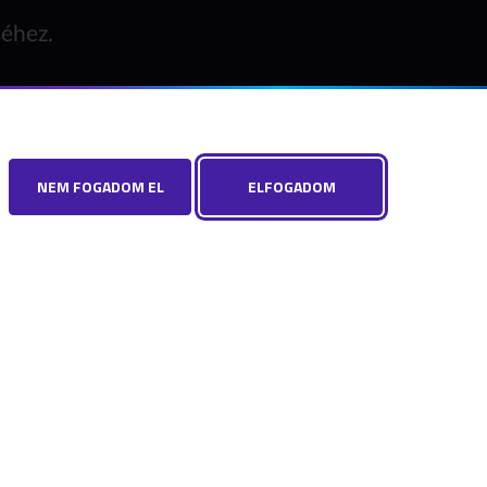
séhez.
NEM FOGADOM EL
ELFOGADOM
Para (gyermekvédelem)
 beállítások
Hibát találtál? Új szót javasolnál? Írj nekünk!