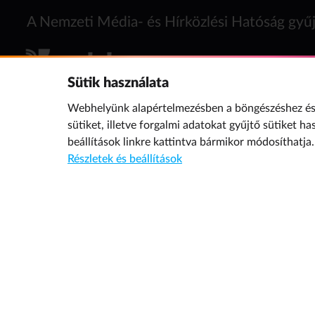
A Nemzeti Média- és Hírközlési Hatóság gyűj
Sütik használata
Webhelyünk alapértelmezésben a böngészéshez és 
sütiket, illetve forgalmi adatokat gyűjtő sütiket ha
beállítások
linkre kattintva bármikor módosíthatja.
Részletek és beállítások
További oldalaink a témában
Bűvösvölgy
© 2019 NMHH Minden jog fenntartva. | Tárhelyszolgáltató