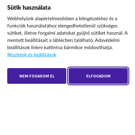
Sütik használata
Webhelyünk alapértelmezésben a böngészéshez és a
funkciók használatához elengedhetetlenül szükséges
sütiket, illetve forgalmi adatokat gyűjtő sütiket használ. A
mentett beállításait a láblécben található,
Adavédelmi
beállítások
linkre kattintva bármikor módosíthatja.
Részletek és beállítások
NEM FOGADOM EL
ELFOGADOM
GYEREK A NETEN
SZÓTÁR
TÉMÁK
KVÍZEK
KIADVÁNYOK
HÍRLEVÉL
A Nemzeti Média- és Hírközlési Hatóság gyűjteménye a