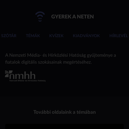
GYEREK A NETEN
SZÓTÁR
TÉMÁK
KVÍZEK
KIADVÁNYOK
HÍRLEVÉL
A Nemzeti Média- és Hírközlési Hatóság gyűjteménye a
fiatalok digitális szokásainak megértéséhez.
További oldalaink a témában