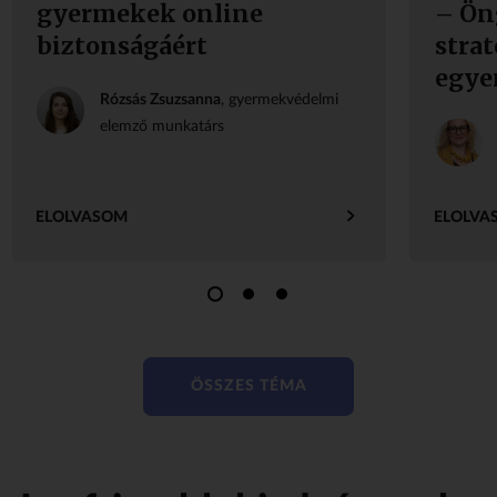
gyermekek online
– Ön
biztonságáért
strat
egye
Rózsás Zsuzsanna
, gyermekvédelmi
elemző munkatárs
ELOLVASOM
ELOLVA
ÖSSZES TÉMA