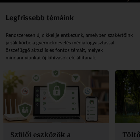
Legfrissebb témáink
Rendszeresen új cikkel jelentkezünk, amelyben szakértőink
járják körbe a gyermeknevelés médiafogyasztással
összefüggő aktuális és fontos témáit, melyek
mindannyiunkat új kihívások elé állítanak.
Szülői eszközök a
Tölt