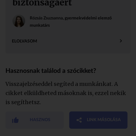
biztonságáért
Rózsás Zsuzsanna
, gyermekvédelmi elemző
munkatárs
ELOLVASOM
Hasznosnak találod a szócikket?
Visszajelzéseddel segíted a munkánkat. A
cikket elküldheted másoknak is, ezzel nekik
is segíthetsz.
HASZNOS
LINK MÁSOLÁSA