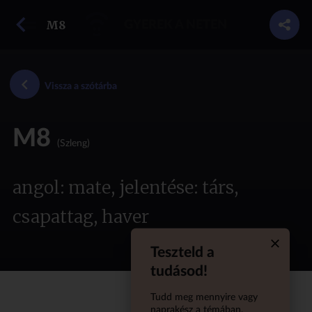
vissza a szótárba
M8
GYEREK A NETEN
Vissza a szótárba
M8
(Szleng)
angol: mate, jelentése: társ,
csapattag, haver
Teszteld a
Quiz aba
tudásod!
Tudd meg mennyire vagy
naprakész a témában,