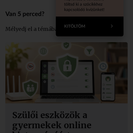
töltsd ki a szócikkhez
kapcsolódó kvízünket!
Van 5 perced?
KITÖLTÖM
Mélyedj el a témában szakértőnkkel!
Szülői eszközök a
gyermekek online