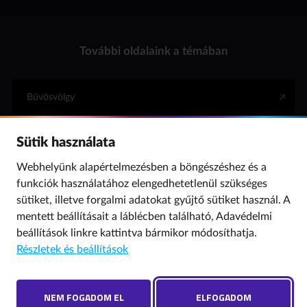
További oldalaink a témában
Bűvösvölgy
Sütik használata
Internet Hotline
Webhelyünk alapértelmezésben a böngészéshez és a
funkciók használatához elengedhetetlenül szükséges
Para (gyermekvédelem)
sütiket, illetve forgalmi adatokat gyűjtő sütiket használ. A
mentett beállításait a láblécben található,
Adavédelmi
beállítások
linkre kattintva bármikor módosíthatja.
© 2019 NMHH Minden jog fenntartva. | Tárhelyszolgáltató: Nemzeti Média- és
Részletek és beállítások
Hírközlési Hatóság
Adatvédelmi beállítások
Hibát találtál? Új szót javasolnál? Írj nekünk!
NEM FOGADOM EL
ELFOGADOM