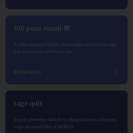
100 pont emoji 💯
A teljes meggyőződés, maximális egyetértés vagy
top kategóriás értékelés jele.
RÉSZLETESEN
rage quit
angol, jelentése: dühében elhagyja a beszélgetést,
vagy azonnal kilép a játékból