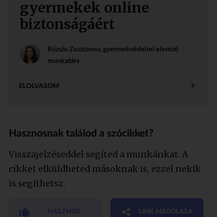
gyermekek online
biztonságáért
Rózsás Zsuzsanna
, gyermekvédelmi elemző
munkatárs
ELOLVASOM
Hasznosnak találod a szócikket?
Visszajelzéseddel segíted a munkánkat. A
cikket elküldheted másoknak is, ezzel nekik
is segíthetsz.
HASZNOS
LINK MÁSOLÁSA