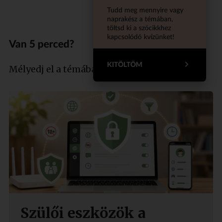
Tudd meg mennyire vagy
naprakész a témában,
töltsd ki a szócikkhez
kapcsolódó kvízünket!
Van 5 perced?
KITÖLTÖM
Mélyedj el a témában szakértőnkkel!
Szülői eszközök a