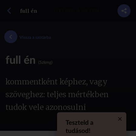
vissza a szótárba
full én
GYEREK A NETEN
Vissza a szótárba
full én
(Szleng)
kommentként képhez, vagy
szöveghez: teljes mértékben
tudok vele azonosulni
Teszteld a
Quiz aba
tudásod!