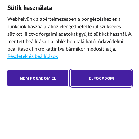
Sütik használata
Webhelyünk alapértelmezésben a böngészéshez és a
funkciók használatához elengedhetetlenül szükséges
sütiket, illetve forgalmi adatokat gyűjtő sütiket használ. A
mentett beállításait a láblécben található,
Adavédelmi
beállítások
linkre kattintva bármikor módosíthatja.
Részletek és beállítások
NEM FOGADOM EL
ELFOGADOM
GYEREK A NETEN
SZÓTÁR
TÉMÁK
KVÍZEK
KIADVÁNYOK
HÍRLEVÉL
A Nemzeti Média- és Hírközlési Hatóság gyűjteménye a