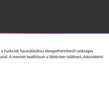
a funkciók használatához elengedhetetlenül szükséges
sznál. A mentett beállításait a láblécben található,
Adavédelmi
ÓTÁR
TÉMÁK
KVÍZEK
KIADVÁNYOK