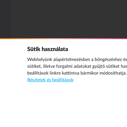
Sütik használata
Webhelyünk alapértelmezésben a böngészéshez és 
sütiket, illetve forgalmi adatokat gyűjtő sütiket ha
beállítások
linkre kattintva bármikor módosíthatja.
Részletek és beállítások
GYEREK A NETEN
SZ