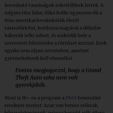
levonható tanulságok sokrétűbbek lettek. A
négyes rész hőse, Niko Bellic egyszerre éli a
friss amerikai bevándorlók életét
taxisofőrként, hordozza magával a délszláv
háborúk lelki sebeit, és sodródik bele a
szervezett bűnözésbe a történet szerint. Ezek
egyike sem olyan sztorielem, amelyet
gyermekeknek kell elmesélni.
Fontos megjegyezni, hogy a Grand
Theft Auto soha nem volt
gyerekjáték.
Most is 18+-os a program a
PEGI
besorolási
rendszer szerint. Azaz van benne erőszak,
bűncselekmények, csúnya beszéd, nők elleni