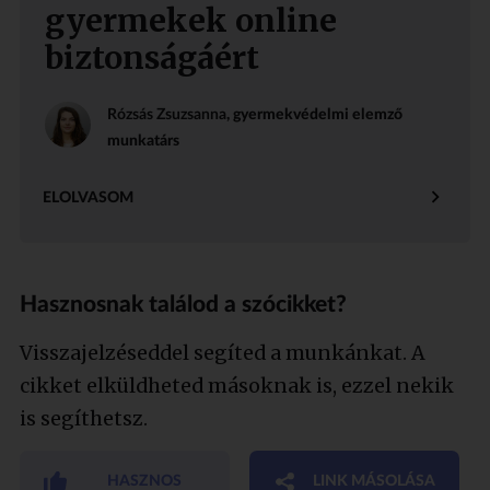
gyermekek online
biztonságáért
Rózsás Zsuzsanna
, gyermekvédelmi elemző
munkatárs
ELOLVASOM
Hasznosnak találod a szócikket?
Visszajelzéseddel segíted a munkánkat. A
cikket elküldheted másoknak is, ezzel nekik
is segíthetsz.
HASZNOS
LINK MÁSOLÁSA