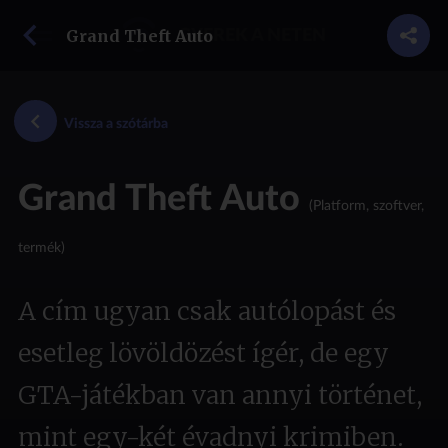
vissza a szótárba
Grand Theft Auto
GYEREK A NETEN
Vissza a szótárba
Grand Theft Auto
(Platform, szoftver,
termék)
A cím ugyan csak autólopást és
esetleg lövöldözést ígér, de egy
GTA-játékban van annyi történet,
mint egy-két évadnyi krimiben.