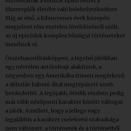
biztosítanak a sorozat újabb részei a
főszereplők életébe való belehelyezkedésre.
Míg az első, a kilencvenes évek közepén
megjelent rész esztelen lövöldözésről szólt,
az új epizódok komplex bűnügyi történeteket
mesélnek el.
Összehasonlításképpen, a legelső játékban
egy névtelen autótolvajt alakítunk, a
négyesben egy Amerikába frissen megérkező,
a délszláv háború által megtépázott szerb
bevándorlót. A legújabb, ötödik részben pedig
már több nézőponti karakter között váltogat
a játék. Amellett, hogy a jellege vagy
legalábbis a karakter cselekvési szabadsága
nem változott, a történetek és a történetből