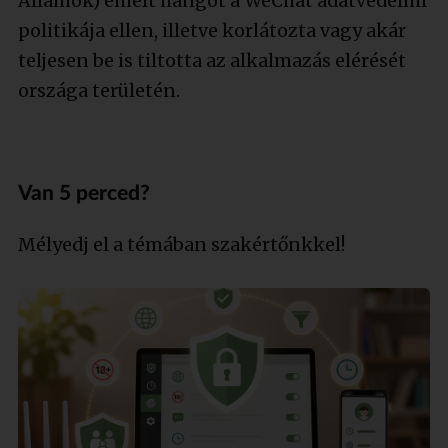
Államok) emelt hangot a WeChat adatvédelmi
politikája ellen, illetve korlátozta vagy akár
teljesen be is tiltotta az alkalmazás elérését
országa területén.
Van 5 perced?
Mélyedj el a témában szakértőnkkel!