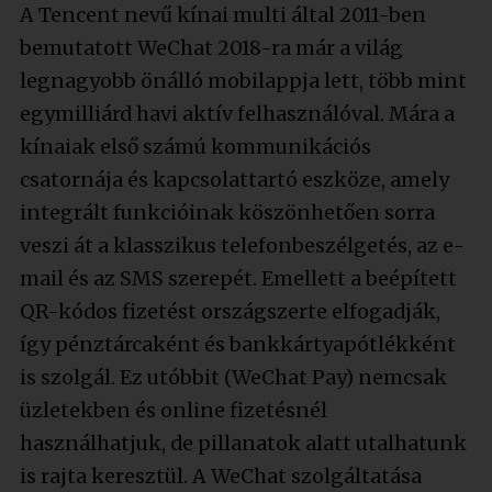
A Tencent nevű kínai multi által 2011-ben
bemutatott WeChat 2018-ra már a világ
legnagyobb önálló mobilappja lett, több mint
egymilliárd havi aktív felhasználóval. Mára a
kínaiak első számú kommunikációs
csatornája és kapcsolattartó eszköze, amely
integrált funkcióinak köszönhetően sorra
veszi át a klasszikus telefonbeszélgetés, az e-
mail és az SMS szerepét. Emellett a beépített
QR-kódos fizetést országszerte elfogadják,
így pénztárcaként és bankkártyapótlékként
is szolgál. Ez utóbbit (WeChat Pay) nemcsak
üzletekben és online fizetésnél
használhatjuk, de pillanatok alatt utalhatunk
is rajta keresztül. A WeChat szolgáltatása