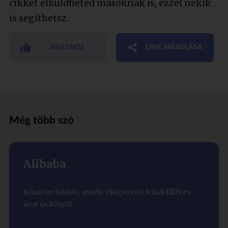
cikket elküldheted másoknak is, ezzel nekik
is segíthetsz.
HASZNOS
LINK MÁSOLÁSA
Még több szó
Alibaba
Kínai techóriás, amely világszerte kínál filléres
árut és kütyüt.