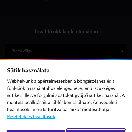
További oldalaink a témában
Bűvösvölgy
Sütik használata
Internet Hotline
Webhelyünk alapértelmezésben a böngészéshez és a
funkciók használatához elengedhetetlenül szükséges
Para (gyermekvédelem)
sütiket, illetve forgalmi adatokat gyűjtő sütiket használ. A
mentett beállításait a láblécben található,
Adavédelmi
beállítások
linkre kattintva bármikor módosíthatja.
© 2019 NMHH Minden jog fenntartva. | Tárhelyszolgáltató: Nemzeti Média- és
Részletek és beállítások
Hírközlési Hatóság