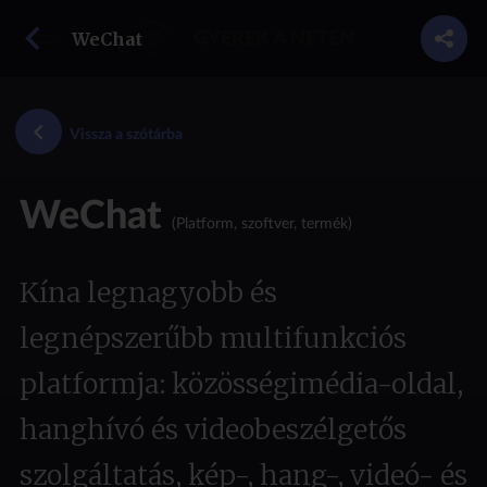
vissza a szótárba
WeChat
GYEREK A NETEN
Vissza a szótárba
WeChat
(Platform, szoftver, termék)
Kína legnagyobb és
legnépszerűbb multifunkciós
platformja: közösségimédia-oldal,
hanghívó és videobeszélgetős
szolgáltatás, kép-, hang-, videó- és