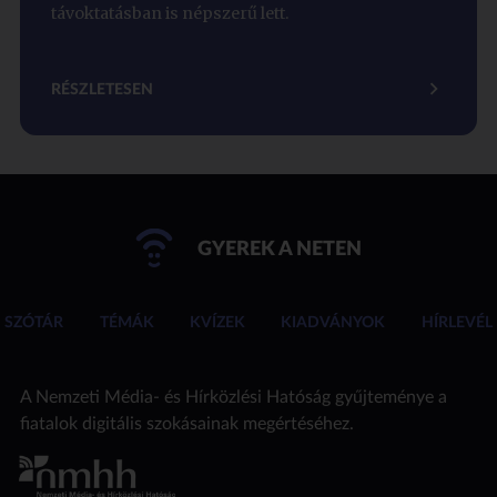
távoktatásban is népszerű lett.
RÉSZLETESEN
GYEREK A NETEN
SZÓTÁR
TÉMÁK
KVÍZEK
KIADVÁNYOK
HÍRLEVÉL
A Nemzeti Média- és Hírközlési Hatóság gyűjteménye a
fiatalok digitális szokásainak megértéséhez.