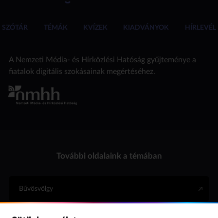
SZÓTÁR
TÉMÁK
KVÍZEK
KIADVÁNYOK
HÍRLEVÉL
A Nemzeti Média- és Hírközlési Hatóság gyűjteménye a
fiatalok digitális szokásainak megértéséhez.
További oldalaink a témában
Bűvösvölgy