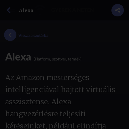
vissza a szótárba
Alexa
GYEREK A NETEN
Vissza a szótárba
Alexa
(Platform, szoftver, termék)
Az Amazon mesterséges
intelligenciával hajtott virtuális
asszisztense. Alexa
hangvezérlésre teljesíti
kéréseinket, például elindítja