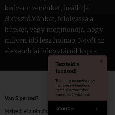
kedvenc zenénket, beállítja
ébresztőóránkat, felolvassa a
híreket, vagy megmondja, hogy
milyen idő lesz holnap. Nevét az
alexandriai könyvtárról kapta.
Teszteld a
Quiz aba
tudásod!
Tudd meg mennyire vagy
naprakész a témában,
töltsd ki a szócikkhez
kapcsolódó kvízünket!
Van 5 perced?
KITÖLTÖM
Mélyedj el a témában szakértőnkkel!