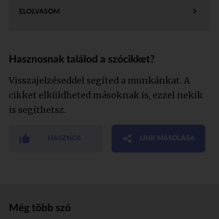
ELOLVASOM
Hasznosnak találod a szócikket?
Visszajelzéseddel segíted a munkánkat. A
cikket elküldheted másoknak is, ezzel nekik
is segíthetsz.
HASZNOS
LINK MÁSOLÁSA
Még több szó