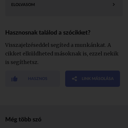
ELOLVASOM
Hasznosnak találod a szócikket?
Visszajelzéseddel segíted a munkánkat. A
cikket elküldheted másoknak is, ezzel nekik
is segíthetsz.
HASZNOS
LINK MÁSOLÁSA
Még több szó