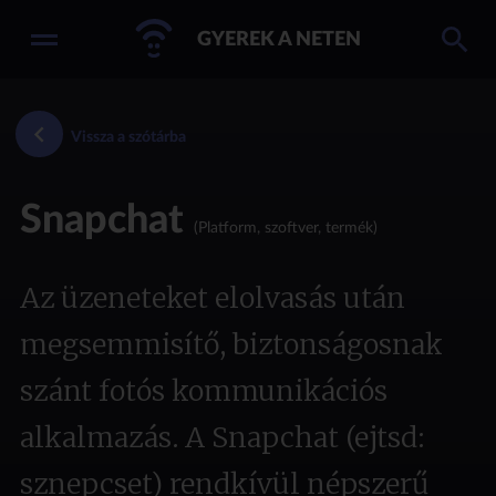
GYEREK A NETEN
Vissza a szótárba
Snapchat
(Platform, szoftver, termék)
Az üzeneteket elolvasás után
megsemmisítő, biztonságosnak
szánt fotós kommunikációs
alkalmazás. A Snapchat (ejtsd:
sznepcset) rendkívül népszerű