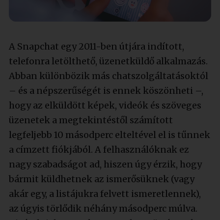
A Snapchat egy 2011-ben útjára indított,
telefonra letölthető, üzenetküldő alkalmazás.
Abban különbözik más chatszolgáltatásoktól
– és a népszerűségét is ennek köszönheti –,
hogy az elküldött képek, videók és szöveges
üzenetek a megtekintéstől számított
legfeljebb 10 másodperc elteltével el is tűnnek
a címzett fiókjából. A felhasználóknak ez
nagy szabadságot ad, hiszen úgy érzik, hogy
bármit küldhetnek az ismerősüknek (vagy
akár egy, a listájukra felvett ismeretlennek),
az úgyis törlődik néhány másodperc múlva.