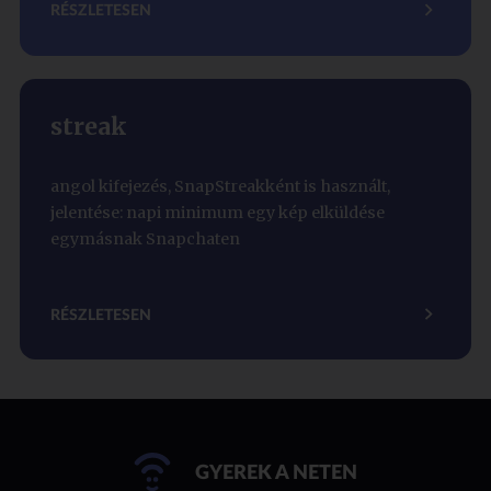
RÉSZLETESEN
streak
angol kifejezés, SnapStreakként is használt,
jelentése: napi minimum egy kép elküldése
egymásnak Snapchaten
RÉSZLETESEN
GYEREK A NETEN