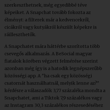
szerkeszthetnek, még egyedibbé téve
képeiket. A Snapchat tovább fokozta az
élményt: a filterek már a kedvencekről,
cicákról vagy kutyákról készült képekre is
ráilleszthetők.
A Snapchatet mára háttérbe szorította több
csevegős alkalmazás. A BeSocial magyar
fiatalok körében végzett felmérése szerint
azonban még így is a hatodik legnépszerűbb
közösségi app. A "ha csak egy közösségi
csatornát használhatnál, melyik lenne az?"
kérdésre a válaszadók 3,77 százaléka mondta a
Snapchatet, ami a Tiktok 7,9 százalékos vagy
az Instagram 30,3 százalékos részesedéséhez