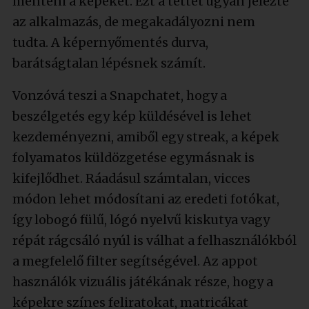
menteni a képeket. Ezt a tettet ugyan jelezte
az alkalmazás, de megakadályozni nem
tudta. A képernyőmentés durva,
barátságtalan lépésnek számít.
Vonzóvá teszi a Snapchatet, hogy a
beszélgetés egy kép küldésével is lehet
kezdeményezni, amiből egy streak, a képek
folyamatos küldözgetése egymásnak is
kifejlődhet. Ráadásul számtalan, vicces
módon lehet módosítani az eredeti fotókat,
így lobogó fülű, lógó nyelvű kiskutya vagy
répát rágcsáló nyúl is válhat a felhasználókból
a megfelelő filter segítségével. Az appot
használók vizuális játékának része, hogy a
képekre színes feliratokat, matricákat