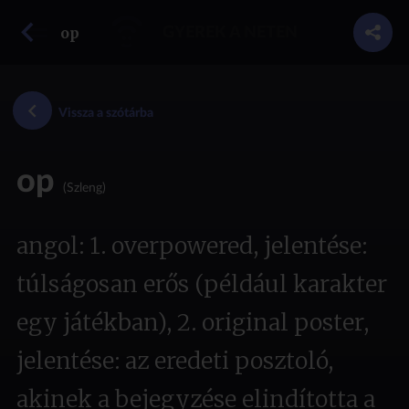
vissza a szótárba
op
GYEREK A NETEN
Vissza a szótárba
op
(Szleng)
angol: 1. overpowered, jelentése:
túlságosan erős (például karakter
egy játékban), 2. original poster,
jelentése: az eredeti posztoló,
akinek a bejegyzése elindította a