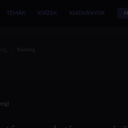
TÉMÁK
KVÍZEK
KIADVÁNYOK
H
eng
flaming
eng)