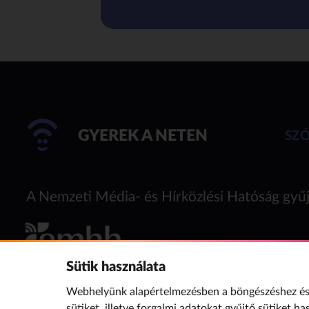
GYEREK A NETEN
SZ
A Nemzeti Média- és Hírközlési Hatóság gyűj
Sütik használata
Webhelyünk alapértelmezésben a böngészéshez és 
sütiket, illetve forgalmi adatokat gyűjtő sütiket ha