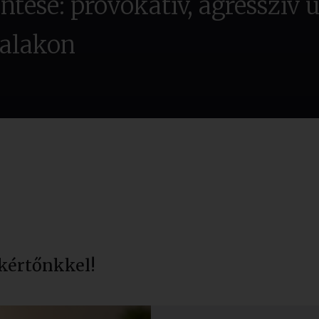
entése: provokatív, agresszív 
alakon
kértőnkkel!