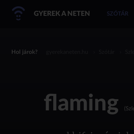
GYEREK A NETEN
SZÓTÁR
Hol járok?
gyerekaneten.hu
Szótár
Szl
flaming
(Szl