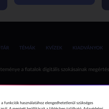
ÓTÁR
TÉMÁK
KVÍZEK
KIADVÁNYOK
teménye a fiatalok digitális szokásainak megérté
a funkciók használatához elengedhetetlenül szükséges
sznál. A mentett beállításait a láblécben található,
Adavédelmi