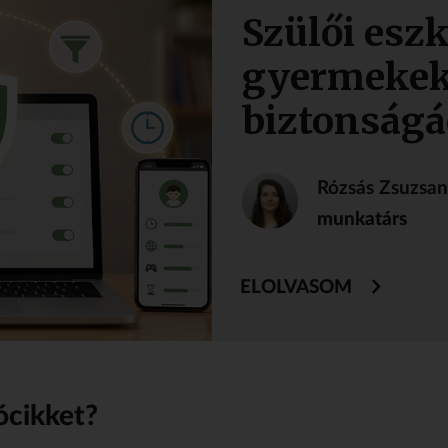
Szülői esz
gyermekek
biztonságá
Rózsás Zsuzsa
munkatárs
ELOLVASOM
ócikket?