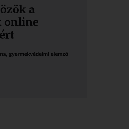
közök a
 online
ért
nna
, gyermekvédelmi elemző