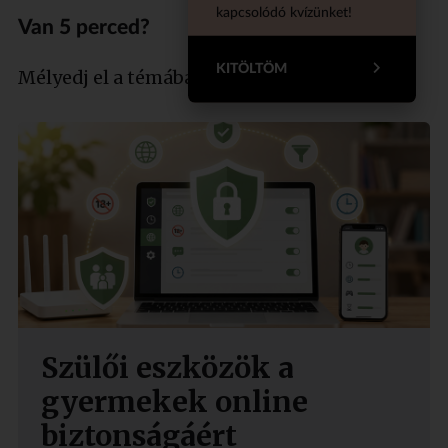
kapcsolódó kvízünket!
Van 5 perced?
KITÖLTÖM
Mélyedj el a témában szakértőnkkel!
Szülői eszközök a
gyermekek online
biztonságáért