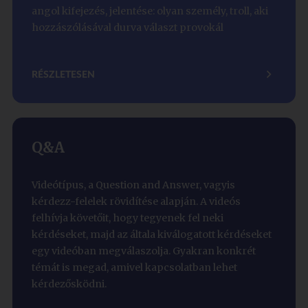
angol kifejezés, jelentése: olyan személy, troll, aki
hozzászólásával durva választ provokál
RÉSZLETESEN
Q&A
Videótípus, a Question and Answer, vagyis
kérdezz-felelek rövidítése alapján. A videós
felhívja követőit, hogy tegyenek fel neki
kérdéseket, majd az általa kiválogatott kérdéseket
egy videóban megválaszolja. Gyakran konkrét
témát is megad, amivel kapcsolatban lehet
kérdezősködni.