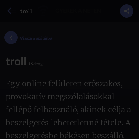
vissza a szótárba
troll
GYEREK A NETEN
Vissza a szótárba
troll
(Szleng)
Egy online felületen erőszakos,
provokatív megszólalásokkal
fellépő felhasználó, akinek célja a
beszélgetés lehetetlenné tétele. A
beszélgetésbe békésen beszálló,