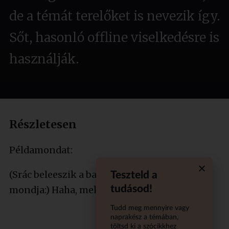
de a témát terelőket is nevezik így.
Sőt, hasonló offline viselkedésre is
használják.
Részletesen
Példamondat:
(Srác beleeszik a barátnöje ebédjébe és azt
Teszteld a
Quiz aba
tudásod!
mondja:) Haha, mekkora troll vagyok!
Tudd meg mennyire vagy
naprakész a témában,
töltsd ki a szócikkhez