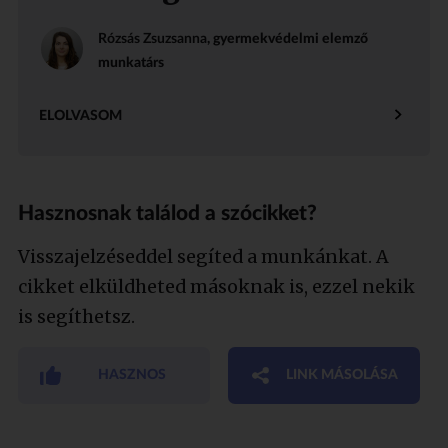
Rózsás Zsuzsanna
, gyermekvédelmi elemző
munkatárs
ELOLVASOM
Hasznosnak találod a szócikket?
Visszajelzéseddel segíted a munkánkat. A
cikket elküldheted másoknak is, ezzel nekik
is segíthetsz.
HASZNOS
LINK MÁSOLÁSA