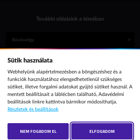
További oldalaink a témában
Bűvösvölgy
Sütik használata
Internet Hotline
Webhelyünk alapértelmezésben a böngészéshez és a
funkciók használatához elengedhetetlenül szükséges
Para (gyermekvédelem)
sütiket, illetve forgalmi adatokat gyűjtő sütiket használ. A
mentett beállításait a láblécben található,
Adavédelmi
beállítások
linkre kattintva bármikor módosíthatja.
© 2019 NMHH Minden jog fenntartva. | Tárhelyszolgáltató: Nemzeti Média- és
Részletek és beállítások
Hírközlési Hatóság
Adatvédelmi beállítások
Hibát találtál? Új szót javasolnál? Írj nekünk!
NEM FOGADOM EL
ELFOGADOM