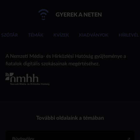
GYEREK A NETEN
SZÓTÁR
TÉMÁK
KVÍZEK
KIADVÁNYOK
HÍRLEVÉL
A Nemzeti Média- és Hírközlési Hatóság gyűjteménye a
fiatalok digitális szokásainak megértéséhez.
További oldalaink a témában
Bűvösvölgy