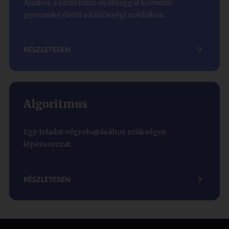
Amikor a szülő túlzó nyíltsággal közvetíti
gyermeke életét a közösségi médiában.
RÉSZLETESEN
Algoritmus
Egy feladat végrehajtásához szükséges
lépéssorozat.
RÉSZLETESEN