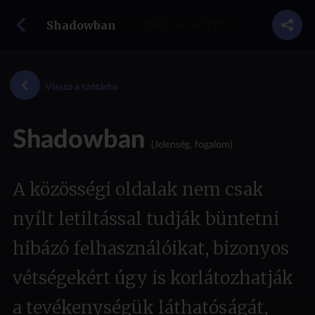
vissza a szótárba
Shadowban
GYEREK A NETEN
Vissza a szótárba
Shadowban
(Jelenség, fogalom)
A közösségi oldalak nem csak
nyílt letiltással tudják büntetni
hibázó felhasználóikat, bizonyos
vétségekért úgy is korlátozhatják
a tevékenységük láthatóságát,