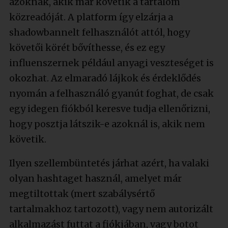
azoknak, akik már követik a tartalom
közreadóját. A platform így elzárja a
shadowbannelt felhasználót attól, hogy
követői körét bővíthesse, és ez egy
influenszernek például anyagi veszteséget is
okozhat. Az elmaradó lájkok és érdeklődés
nyomán a felhasználó gyanút foghat, de csak
egy idegen fiókból keresve tudja ellenőrizni,
hogy posztja látszik-e azoknál is, akik nem
követik.
Ilyen szellembüntetés járhat azért, ha valaki
olyan hashtaget használ, amelyet már
megtiltottak (mert szabálysértő
tartalmakhoz tartozott), vagy nem autorizált
alkalmazást futtat a fiókjában, vagy botot