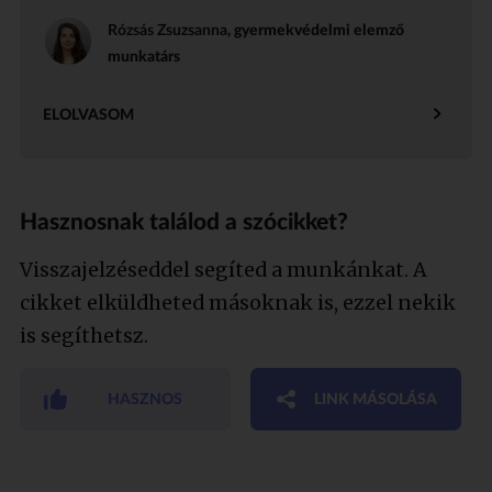
Rózsás Zsuzsanna
, gyermekvédelmi elemző
munkatárs
ELOLVASOM
Hasznosnak találod a szócikket?
Visszajelzéseddel segíted a munkánkat. A
cikket elküldheted másoknak is, ezzel nekik
is segíthetsz.
HASZNOS
LINK MÁSOLÁSA