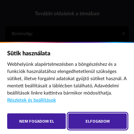
További oldalaink a témában
Bűvösvölgy
Sütik használata
Internet Hotline
Webhelyünk alapértelmezésben a böngészéshez és a
funkciók használatához elengedhetetlenül szükséges
Para (gyermekvédelem)
sütiket, illetve forgalmi adatokat gyűjtő sütiket használ. A
mentett beállításait a láblécben található,
Adavédelmi
beállítások
linkre kattintva bármikor módosíthatja.
© 2019 NMHH Minden jog fenntartva. | Tárhelyszolgáltató: Nemzeti Média- és
Részletek és beállítások
Hírközlési Hatóság
Adatvédelmi beállítások
Hibát találtál? Új szót javasolnál? Írj nekünk!
NEM FOGADOM EL
ELFOGADOM