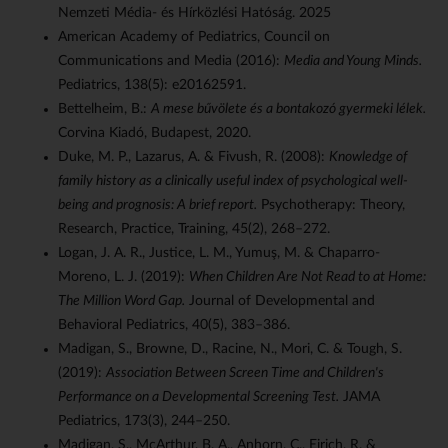
Nemzeti Média- és Hírközlési Hatóság. 2025
American Academy of Pediatrics, Council on
Communications and Media (2016):
Media and Young Minds.
Pediatrics, 138(5): e20162591.
Bettelheim, B.:
A mese bűvölete és a bontakozó gyermeki lélek.
Corvina Kiadó, Budapest, 2020.
Duke, M. P., Lazarus, A. & Fivush, R. (2008):
Knowledge of
family history as a clinically useful index of psychological well-
being and prognosis: A brief report.
Psychotherapy: Theory,
Research, Practice, Training, 45(2), 268–272.
Logan, J. A. R., Justice, L. M., Yumuş, M. & Chaparro-
Moreno, L. J. (2019):
When Children Are Not Read to at Home:
The Million Word Gap.
Journal of Developmental and
Behavioral Pediatrics, 40(5), 383–386.
Madigan, S., Browne, D., Racine, N., Mori, C. & Tough, S.
(2019):
Association Between Screen Time and Children's
Performance on a Developmental Screening Test.
JAMA
Pediatrics, 173(3), 244–250.
Madigan, S., McArthur, B. A., Anhorn, C., Eirich, R. &