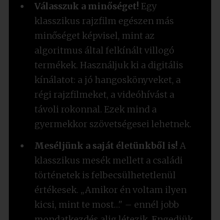
Válasszuk a minőséget!
Egy
klasszikus rajzfilm egészen más
minőséget képvisel, mint az
algoritmus által felkínált villogó
termékek.
Használjuk ki a digitális
kínálatot
: a jó hangoskönyveket, a
régi rajzfilmeket, a videóhívást a
távoli rokonnal. Ezek mind a
gyermekkor szövetségesei lehetnek.
Meséljünk a saját életünkből is!
A
klasszikus mesék mellett a családi
történetek is felbecsülhetetlenül
értékesek. „Amikor én voltam ilyen
kicsi, mint te most…" – ennél jobb
mondatkezdés alig létezik. Engedjük