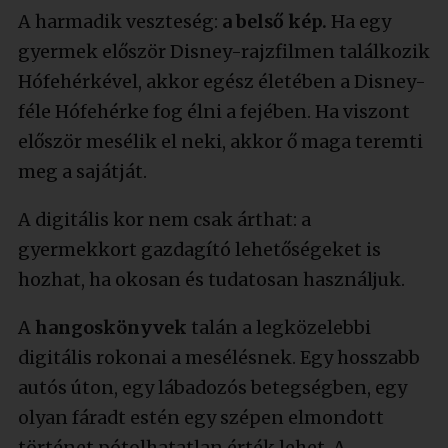
A harmadik veszteség:
a belső kép.
Ha egy
gyermek először Disney-rajzfilmen találkozik
Hófehérkével, akkor egész életében a Disney-
féle Hófehérke fog élni a fejében. Ha viszont
először mesélik el neki, akkor ő maga teremti
meg a sajátját.
A digitális kor nem csak árthat: a
gyermekkort gazdagító lehetőségeket is
hozhat, ha okosan és tudatosan használjuk.
A
hangoskönyvek
talán a legközelebbi
digitális rokonai a mesélésnek. Egy hosszabb
autós úton, egy lábadozós betegségben, egy
olyan fáradt estén egy szépen elmondott
történet pótolhatatlan érték lehet. A