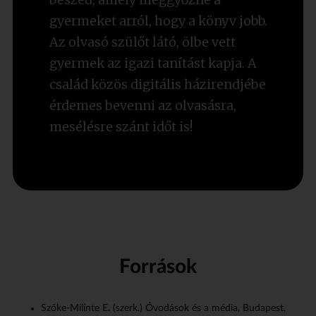
gyermeket arról, hogy a könyv jobb.
Az olvasó szülőt látó, ölbe vett
gyermek az igazi tanítást kapja. A
család közös digitális házirendjébe
érdemes bevenni az olvasásra,
mesélésre szánt időt is!
Források
Szőke-Milinte E. (szerk.)
Óvodások és a média
, Budapest,