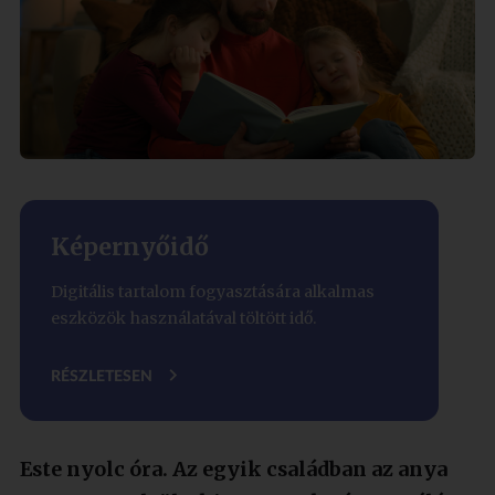
Képernyőidő
Digitális tartalom fogyasztására alkalmas
eszközök használatával töltött idő.
RÉSZLETESEN
Este nyolc óra. Az egyik családban az anya