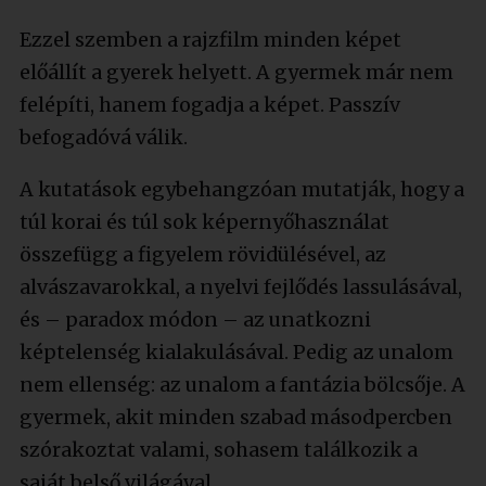
Ezzel szemben a rajzfilm minden képet
előállít a gyerek helyett. A gyermek már nem
felépíti, hanem fogadja a képet. Passzív
befogadóvá válik.
A kutatások egybehangzóan mutatják, hogy a
túl korai és túl sok képernyőhasználat
összefügg a figyelem rövidülésével, az
alvászavarokkal, a nyelvi fejlődés lassulásával,
és – paradox módon – az unatkozni
képtelenség kialakulásával. Pedig az unalom
nem ellenség: az unalom a fantázia bölcsője. A
gyermek, akit minden szabad másodpercben
szórakoztat valami, sohasem találkozik a
saját belső világával.