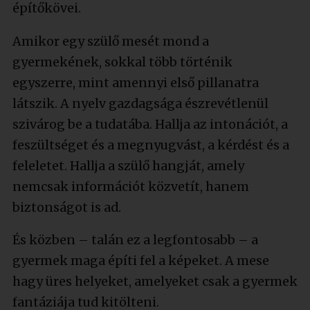
építőkövei.
Amikor egy szülő mesét mond a
gyermekének, sokkal több történik
egyszerre, mint amennyi első pillanatra
látszik. A nyelv gazdagsága észrevétlenül
szivárog be a tudatába. Hallja az intonációt, a
feszültséget és a megnyugvást, a kérdést és a
feleletet. Hallja a szülő hangját, amely
nemcsak információt közvetít, hanem
biztonságot is ad.
És közben – talán ez a legfontosabb – a
gyermek maga építi fel a képeket. A mese
hagy üres helyeket, amelyeket csak a gyermek
fantáziája tud kitölteni.