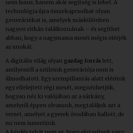
nem luxus, hanem akár segítség is lehet. A
technológia újra összekapcsolhat olyan
generációkat is, amelyek máskülönben
nagyon ritkán találkoznának – és segíthet
abban, hogy a nagymama meséi mégis elérjék
az unokát.
A digitális világ olyan
gazdag forrás
lett,
amilyenről a szüleink generációja nem is
álmodhatott. Egy szempillantás alatt elérünk
egy elfelejtett régi mesét, megnézhetjük,
hogyan néz ki valójában az a sárkány,
amelyről éppen olvasunk, megtaláljuk azt a
verset, amelyet a gyerek óvodában hallott, de
mi nem ismertünk.
A kérdés tehát nem az, hogy elutasítsuk vagy