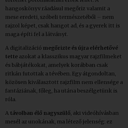
hangoskönyv ráadásul megőriz valamit a
mese eredeti, szóbeli természetéből – nem
rajzol képet, csak hangot ad, és a gyerek itt is
maga építi fel a látványt.
A digitalizáció
megőrizte és újra elérhetővé
tette
azokat a klasszikus magyar rajzfilmeket
és bábjátékokat, amelyek korábban csak
ritkán futottak a tévében. Egy átgondoltan,
közösen kiválasztott rajzfilm nem ellensége a
fantáziának, főleg, ha utána beszélgetünk is
róla.
A
távolban élő nagyszülő
, aki videóhívásban
mesél az unokának, ma létező jelenség: ez