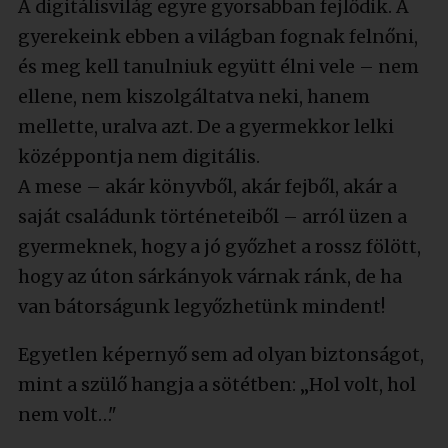
A digitálisvilág egyre gyorsabban fejlődik. A
gyerekeink ebben a világban fognak felnőni,
és meg kell tanulniuk együtt élni vele – nem
ellene, nem kiszolgáltatva neki, hanem
mellette, uralva azt. De a gyermekkor lelki
középpontja nem digitális.
A mese – akár könyvből, akár fejből, akár a
saját családunk történeteiből – arról üzen a
gyermeknek, hogy a jó győzhet a rossz fölött,
hogy az úton sárkányok várnak ránk, de ha
van bátorságunk legyőzhetünk mindent!
Egyetlen képernyő sem ad olyan biztonságot,
mint a szülő hangja a sötétben: „Hol volt, hol
nem volt…"