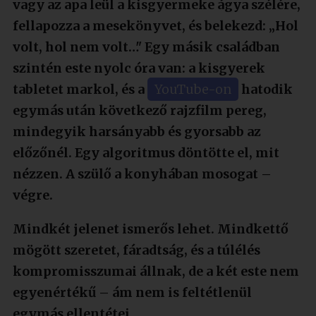
vagy az apa leül a kisgyermeke ágya szélére,
fellapozza a mesekönyvet, és belekezd: „Hol
volt, hol nem volt…" Egy másik családban
szintén este nyolc óra van: a kisgyerek
tabletet markol, és a
YouTube-on
hatodik
egymás után következő rajzfilm pereg,
mindegyik harsányabb és gyorsabb az
előzőnél. Egy algoritmus döntötte el, mit
nézzen. A szülő a konyhában mosogat –
végre.
Mindkét jelenet ismerős lehet. Mindkettő
mögött szeretet, fáradtság, és a túlélés
kompromisszumai állnak, de a két este nem
egyenértékű – ám nem is feltétlenül
egymás ellentétei.