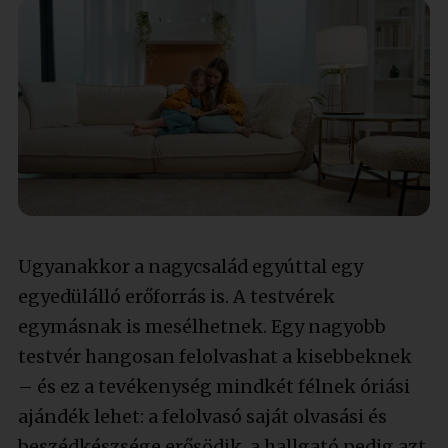
Ugyanakkor a nagycsalád egyúttal egy
egyedülálló erőforrás is. A testvérek
egymásnak is mesélhetnek. Egy nagyobb
testvér hangosan felolvashat a kisebbeknek
– és ez a tevékenység mindkét félnek óriási
ajándék lehet: a felolvasó saját olvasási és
beszédkészsége erősödik, a hallgató pedig azt