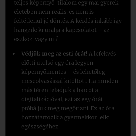
teljes képernyő-tilalom egy mai gyerek
életében nem reális, és nem is
feltétlenül jó döntés. A kérdés inkább így
hangzik: ki uralja a kapcsolatot – az
eszköz, vagy mi?
Védjük meg az esti órát!
A lefekvés
előtti utolsó egy óra legyen
képernyőmentes – és lehetőleg
meseolvasással kitöltött. Ha minden
más téren feladjuk a harcot a
digitalizációval, ezt az egy órát
próbáljuk meg megőrizni. Ez az óra
hozzátartozik a gyermekkor lelki
egészségéhez.