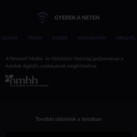
GYEREK A NETEN
SZÓTÁR
TÉMÁK
KVÍZEK
KIADVÁNYOK
HÍRLEVÉL
A Nemzeti Média- és Hírközlési Hatóság gyűjteménye a
fiatalok digitális szokásainak megértéséhez.
További oldalaink a témában