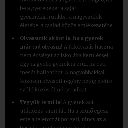
be a gyerekeket a saját
gyermekkorunkba, a nagyszülők
életébe, a család közös emlékezetébe.
Olvassunk akkor is, ha a gyerek
már tud olvasni!
A felolvasás haszna
nem ér véget az iskolába kerüléssel.
Egy nagyobb gyerek is örül, ha esti
mesét hallgathat. A nagyobbakkal
közösen olvasott regény pedig életre
szóló közös élményt adhat.
Tegyük le mi is!
A gyerek azt
utánozza, amit lát. Ha a szülő egész
este a telefonját pörgeti, nincs az a
beszéd, amely meggyőzné a