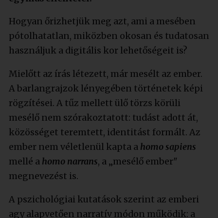
Hogyan őrizhetjük meg azt, ami a mesében
pótolhatatlan, miközben okosan és tudatosan
használjuk a digitális kor lehetőségeit is?
Mielőtt az írás létezett, már mesélt az ember.
A barlangrajzok lényegében történetek képi
rögzítései. A tűz mellett ülő törzs körüli
mesélő nem szórakoztatott: tudást adott át,
közösséget teremtett, identitást formált. Az
ember nem véletlenül kapta a
homo sapiens
mellé a
homo narrans
, a „mesélő ember"
megnevezést is.
A pszichológiai kutatások szerint az emberi
agy alapvetően narratív módon működik: a