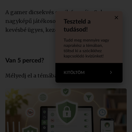
A gamer dicsekvés egyik formája. Sokszor
nagyképű játékosok használják magukra a
Teszteld a
Quiz aba
tudásod!
kevésbé ügyes, kezdő játékosokkal szemben.
Tudd meg mennyire vagy
naprakész a témában,
töltsd ki a szócikkhez
kapcsolódó kvízünket!
Van 5 perced?
KITÖLTÖM
Mélyedj el a témában szakértőnkkel!