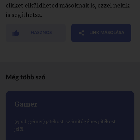
cikket elküldheted másoknak is, ezzel nekik
is segíthetsz.
HASZNOS
LINK MÁSOLÁSA
Még több szó
Gamer
(ejtsd: gémer) játékost, számítógépes játékost
jelöl.