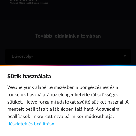
További oldalaink a témában
Bűvösvölgy
Sütik használata
Internet Hotline
Webhelyünk alapértelmezésben a böngészéshez és a
funkciók használatához elengedhetetlenül szükséges
Para (gyermekvédelem)
sütiket, illetve forgalmi adatokat gyűjtő sütiket használ. A
mentett beállításait a láblécben található,
Adavédelmi
beállítások
linkre kattintva bármikor módosíthatja.
© 2019 NMHH Minden jog fenntartva. | Tárhelyszolgáltató: Nemzeti Média- és
Részletek és beállítások
Hírközlési Hatóság