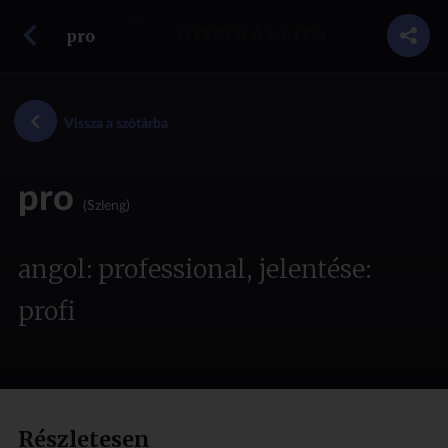
vissza a szótárba
pro
GYEREK A NETEN
Vissza a szótárba
pro
(Szleng)
angol: professional, jelentése:
profi
Részletesen