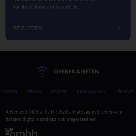
távoktatásban is népszerű lett.
RÉSZLETESEN
GYEREK A NETEN
SZÓTÁR
TÉMÁK
KVÍZEK
KIADVÁNYOK
HÍRLEVÉL
A Nemzeti Média- és Hírközlési Hatóság gyűjteménye a
fiatalok digitális szokásainak megértéséhez.