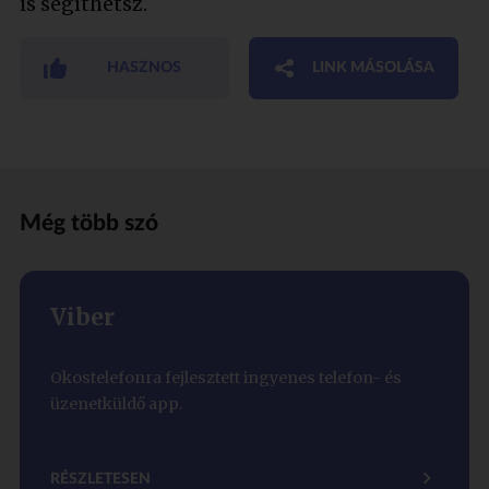
is segíthetsz.
HASZNOS
LINK MÁSOLÁSA
Még több szó
Viber
Okostelefonra fejlesztett ingyenes telefon- és
üzenetküldő app.
RÉSZLETESEN