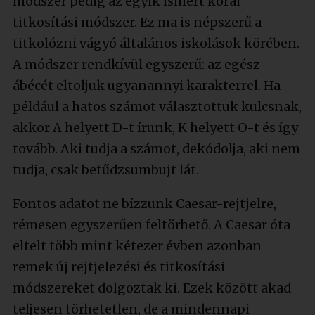
módszer pedig az egyik ismert korai
titkosítási módszer. Ez ma is népszerű a
titkolózni vágyó általános iskolások körében.
A módszer rendkívül egyszerű: az egész
ábécét eltoljuk ugyanannyi karakterrel. Ha
például a hatos számot választottuk kulcsnak,
akkor A helyett D-t írunk, K helyett O-t és így
tovább. Aki tudja a számot, dekódolja, aki nem
tudja, csak betűdzsumbujt lát.
Fontos adatot ne bízzunk Caesar-rejtjelre,
rémesen egyszerűen feltörhető. A Caesar óta
eltelt több mint kétezer évben azonban
remek új rejtjelezési és titkosítási
módszereket dolgoztak ki. Ezek között akad
teljesen törhetetlen, de a mindennapi