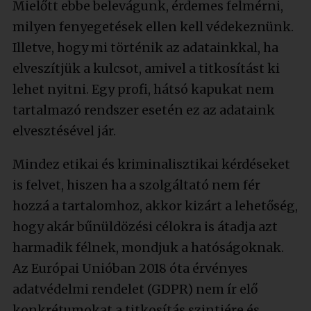
Mielőtt ebbe belevágunk, érdemes felmérni,
milyen fenyegetések ellen kell védekeznünk.
Illetve, hogy mi történik az adatainkkal, ha
elveszítjük a kulcsot, amivel a titkosítást ki
lehet nyitni. Egy profi, hátsó kapukat nem
tartalmazó rendszer esetén ez az adataink
elvesztésével jár.
Mindez etikai és kriminalisztikai kérdéseket
is felvet, hiszen ha a szolgáltató nem fér
hozzá a tartalomhoz, akkor kizárt a lehetőség,
hogy akár bűnüldözési célokra is átadja azt
harmadik félnek, mondjuk a hatóságoknak.
Az Európai Unióban 2018 óta érvényes
adatvédelmi rendelet (GDPR) nem ír elő
konkrétumokat a titkosítás szintjére és