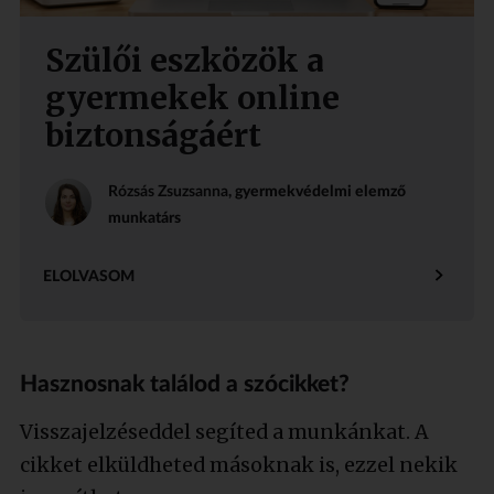
Szülői eszközök a
gyermekek online
biztonságáért
Rózsás Zsuzsanna
, gyermekvédelmi elemző
munkatárs
ELOLVASOM
Hasznosnak találod a szócikket?
Visszajelzéseddel segíted a munkánkat. A
cikket elküldheted másoknak is, ezzel nekik