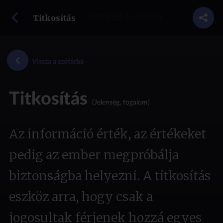
vissza a szótárba
Titkosítás
GYEREK A NETEN
Vissza a szótárba
Titkosítás
(Jelenség, fogalom)
Az információ érték, az értékeket
pedig az ember megpróbálja
biztonságba helyezni. A titkosítás
eszköz arra, hogy csak a
jogosultak férjenek hozzá egyes