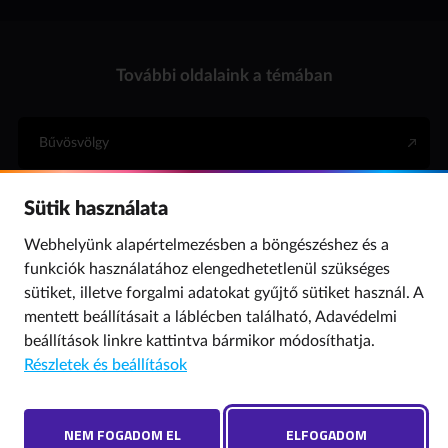
További oldalaink a témában
Bűvösvölgy
Sütik használata
Internet Hotline
Webhelyünk alapértelmezésben a böngészéshez és a
funkciók használatához elengedhetetlenül szükséges
Para (gyermekvédelem)
sütiket, illetve forgalmi adatokat gyűjtő sütiket használ. A
mentett beállításait a láblécben található,
Adavédelmi
beállítások
linkre kattintva bármikor módosíthatja.
© 2019 NMHH Minden jog fenntartva. | Tárhelyszolgáltató: Nemzeti Média- és
Részletek és beállítások
Hírközlési Hatóság
Adatvédelmi beállítások
Hibát találtál? Új szót javasolnál? Írj nekünk!
NEM FOGADOM EL
ELFOGADOM