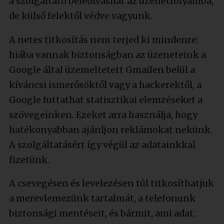
a szolgáltató beleolvashat az üzenetfolyamba,
de külső felektől védve vagyunk.
A netes titkosítás nem terjed ki mindenre:
hiába vannak biztonságban az üzeneteink a
Google által üzemeltetett Gmailen belül a
kíváncsi ismerősöktől vagy a hackerektől, a
Google futtathat statisztikai elemzéseket a
szövegeinken. Ezeket arra használja, hogy
hatékonyabban ajánljon reklámokat nekünk.
A szolgáltatásért így végül az adatainkkal
fizetünk.
A csevegésen és levelezésen túl titkosíthatjuk
a merevlemezünk tartalmát, a telefonunk
biztonsági mentéseit, és bármit, ami adat.