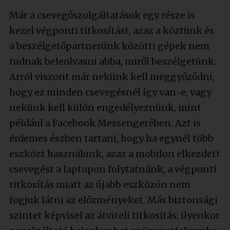
Már a csevegőszolgáltatások egy része is
kezel végponti titkosítást, azaz a köztünk és
a beszélgetőpartnerünk közötti gépek nem
tudnak beleolvasni abba, miről beszélgetünk.
Arról viszont már nekünk kell meggyőződni,
hogy ez minden csevegésnél így van-e, vagy
nekünk kell külön engedélyeznünk, mint
például a Facebook Messengerében. Azt is
érdemes észben tartani, hogy ha egynél több
eszközt használunk, azaz a mobilon elkezdett
csevegést a laptopon folytatnánk, a végponti
titkosítás miatt az újabb eszközön nem
fogjuk látni az előzményeket. Más biztonsági
szintet képvisel az átviteli titkosítás: ilyenkor