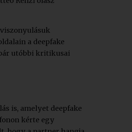
tteo Renzi olasz
s viszonyulásuk
oldalain a deepfake
bár utóbbi kritikusai
ás is, amelyet deepfake
efonon kérte egy
t, hogy a partner hangja