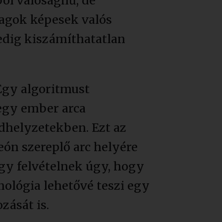
ól valósághű, de
yagok képesek valós
dig kiszámíthatatlan
Egy algoritmust
egy ember arca
dhelyzetekben. Ezt az
eón szereplő arc helyére
egy felvételnek úgy, hogy
ológia lehetővé teszi egy
zását is.