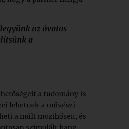
 legyünk az óvatos
elítsünk a
ehetőségeit a tudomány is
zei lehetnek a művészi
heti a múlt mozihőseit, és
pontosan szimulált hang