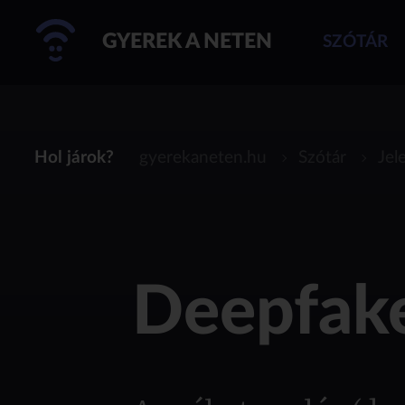
GYEREK A NETEN
SZÓTÁR
Hol járok?
gyerekaneten.hu
Szótár
Jel
Deepfak