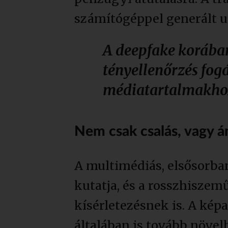
számítógéppel generált ut
A deepfake korában
tényellenőrzés fogá
médiatartalmakhoz
Nem csak csalás, vagy á
A multimédiás, elsősorba
kutatja, és a rosszhiszem
kísérletezésnek is. A képa
általában is tovább növel