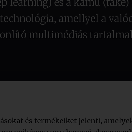
p learning) és a kamu (fake)
i technológia, amellyel a való
onlító multimédiás tartalma
rásokat és termékeiket jelenti, amely