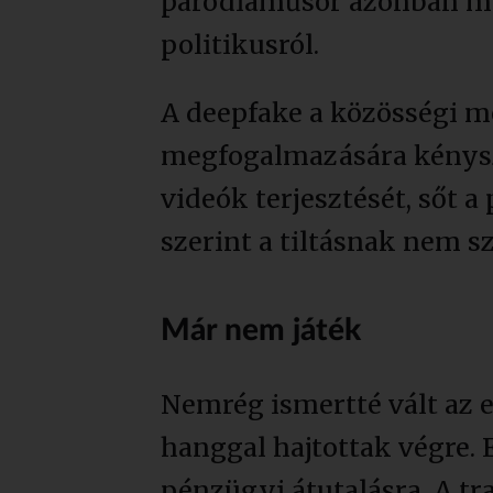
paródiaműsor azonban már 
politikusról.
A deepfake a közösségi mé
megfogalmazására kénysze
videók terjesztését, sőt 
szerint a tiltásnak nem s
Már nem játék
Nemrég ismertté vált az e
hanggal hajtottak végre. 
pénzügyi átutalásra. A tr