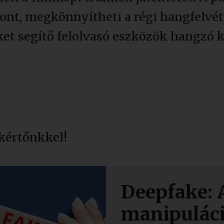
ont, megkönnyítheti a régi hangfelvéte
eket segítő felolvasó eszközök hangzó k
kértőnkkel!
Deepfake: A
manipuláci