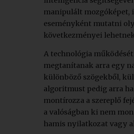
intelligencia segítségév
manipulált mozgóképet, il
eseményként mutatni oly
következményei lehetnek
A technológia működését 
megtanítanak arra egy n
különböző szögekből, kül
algoritmust pedig arra ha
montírozza a szereplő fej
a valóságban ki nem mond
hamis nyilatkozat vagy a