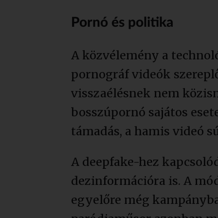
Pornó és politika
A közvélemény a technoló
pornográf videók szereplő
visszaélésnek nem közism
bosszúpornó sajátos eset
támadás, a hamis videó sú
A deepfake-hez kapcsolódó
dezinformációra is. A mó
egyelőre még kampányban 