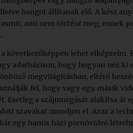
el mozgóképes vagy hangzó alapanyagb
letve hangot állítanak elő. A kész an
asmit, ami nem történt meg, ennek pe
.
a következőképpen lehet elképzelni. 
agy adatbázison, hogy hogyan néz ki 
önböző megvilágításban, eltérő beszé
sználják fel, hogy vagy egy másik vid
ét. Esetleg a szájmozgását alakítsa át 
ott szavakat mondjon el. Azaz a techn
kár egy hamis házi pornóvideó létreho