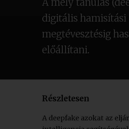
A mély tanulás (dee
digitális hamisítás
megtévesztésig has
előállítani.
Részletesen
A deepfake azokat az eljá