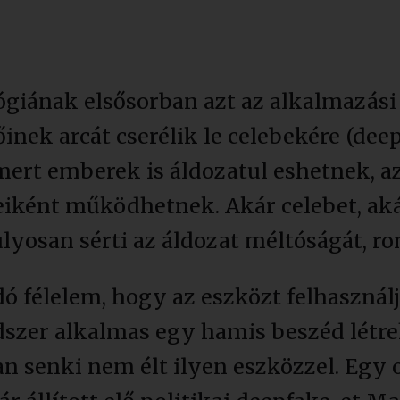
giának elsősorban azt az alkalmazási 
inek arcát cserélik le celebekére (dee
ert emberek is áldozatul eshetnek, az
eiként működhetnek. Akár celebet, aká
lyosan sérti az áldozat méltóságát, ro
 félelem, hogy az eszközt felhasználj
dszer alkalmas egy hamis beszéd létr
senki nem élt ilyen eszközzel. Egy ol