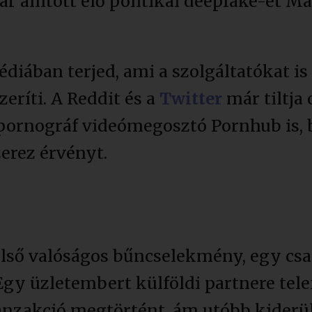
állított elő politikai deepfake-et Ma
diában terjed, ami a szolgáltatókat i
ríti. A Reddit és a
Twitter
már tiltja 
a pornográf videómegosztó Pornhub is, 
zerez érvényt.
lső valóságos bűncselekmény, egy csal
Egy üzletembert külföldi partnere tel
anzakció megtörtént, ám utóbb kiderül