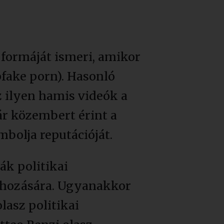
formáját ismeri, amikor
pfake porn). Hasonló
 ilyen hamis videók a
r közembert érint a
mbolja reputációját.
ák politikai
ehozására. Ugyanakkor
asz politikai