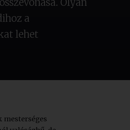
 összevonása. Olyan
dihoz a
kat lehet
ek mesterséges