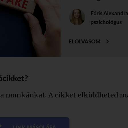
Fóris Alexandr
pszichológus
ELOLVASOM
ócikket?
 a munkánkat. A cikket elküldheted má
LINK MÁSOLÁSA