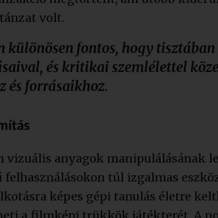
ánzat volt.
 különösen fontos, hogy tisztában
saival, és kritikai szemlélettel köz
 és forrásaikhoz.
mítás
n vizuális anyagok manipulálásának l
ű felhasználásokon túl izgalmas eszkö
lkotásra képes gépi tanulás életre kelt
heti a filmképi trükkök játékterét. A 