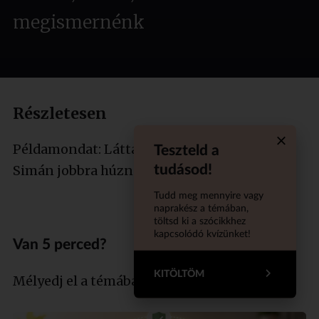
megismernénk
Részletesen
Példamondat: Láttad azt a srácot a büfénél?
Teszteld a
Quiz aba
tudásod!
Simán jobbra húznám!
Tudd meg mennyire vagy
naprakész a témában,
töltsd ki a szócikkhez
kapcsolódó kvízünket!
Van 5 perced?
KITÖLTÖM
Mélyedj el a témában szakértőnkkel!