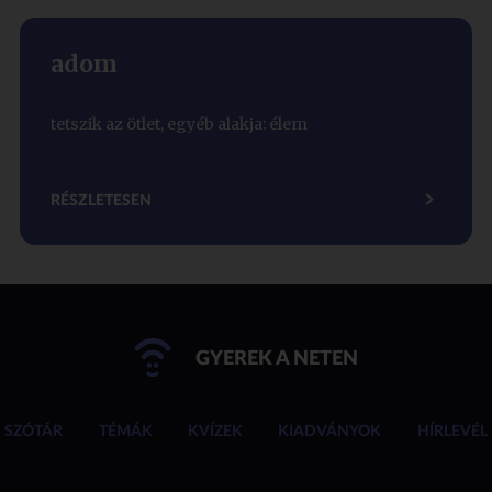
adom
tetszik az ötlet, egyéb alakja: élem
RÉSZLETESEN
GYEREK A NETEN
SZÓTÁR
TÉMÁK
KVÍZEK
KIADVÁNYOK
HÍRLEVÉL