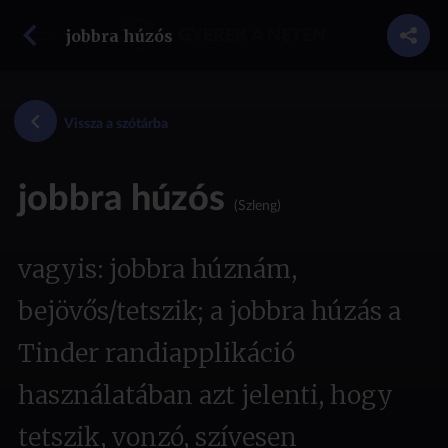
vissza a szótárba
jobbra húzós
GYEREK A NETEN
Vissza a szótárba
jobbra húzós
(Szleng)
vagyis: jobbra húznám,
bejövős/tetszik; a jobbra húzás a
Tinder randiapplikáció
használatában azt jelenti, hogy
tetszik, vonzó, szívesen