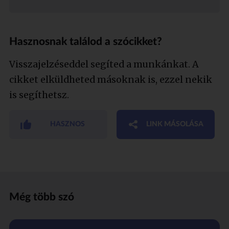
Hasznosnak találod a szócikket?
Visszajelzéseddel segíted a munkánkat. A
cikket elküldheted másoknak is, ezzel nekik
is segíthetsz.
HASZNOS
LINK MÁSOLÁSA
Még több szó