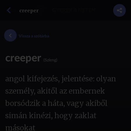
vissza a szótárba
creeper
GYEREK A NETEN
Vissza a szótárba
creeper
(Szleng)
angol kifejezés, jelentése: olyan
személy, akitől az embernek
borsódzik a háta, vagy akiből
simán kinézi, hogy zaklat
másokat