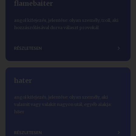
flamebaiter
angol kifejezés, jelentése: olyan személy, troll, aki
hozzászólásával durva választ provokál
RÉSZLETESEN
hater
angol kifejezés, jelentése: olyan személy, aki
valamit vagy valakit nagyon utál, egyéb alakja:
h8er
RÉSZLETESEN