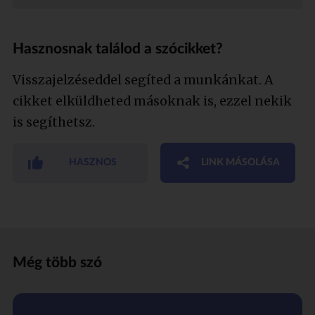
Hasznosnak találod a szócikket?
Visszajelzéseddel segíted a munkánkat. A
cikket elküldheted másoknak is, ezzel nekik
is segíthetsz.
HASZNOS
LINK MÁSOLÁSA
Még több szó