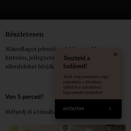
Részletesen
Másodlagos jelentése: A Minecraftban a
hirtelen, jellegzetes hangokkal felbukkanó
Teszteld a
Quiz aba
tudásod!
ellenfeleket hívják így.
Tudd meg mennyire vagy
naprakész a témában,
töltsd ki a szócikkhez
kapcsolódó kvízünket!
Van 5 perced?
KITÖLTÖM
Mélyedj el a témában szakértőnkkel!