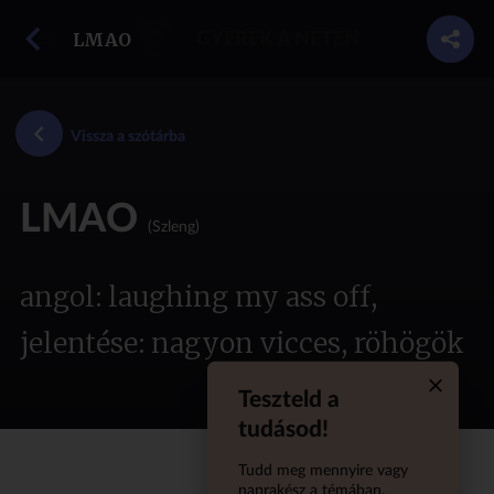
vissza a szótárba
LMAO
GYEREK A NETEN
Vissza a szótárba
LMAO
(Szleng)
angol: laughing my ass off,
jelentése: nagyon vicces, röhögök
Teszteld a
Quiz aba
tudásod!
Tudd meg mennyire vagy
naprakész a témában,