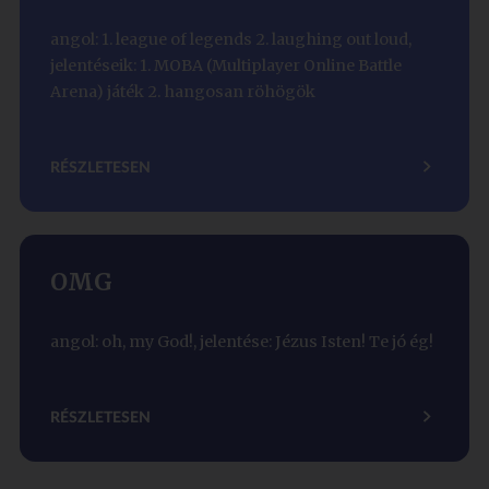
angol: 1. league of legends 2. laughing out loud,
jelentéseik: 1. MOBA (Multiplayer Online Battle
Arena) játék 2. hangosan röhögök
RÉSZLETESEN
OMG
angol: oh, my God!, jelentése: Jézus Isten! Te jó ég!
RÉSZLETESEN