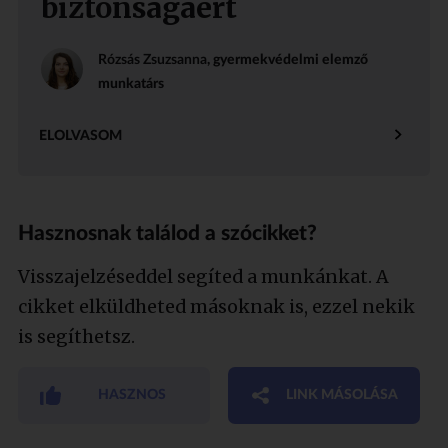
biztonságáért
Rózsás Zsuzsanna
, gyermekvédelmi elemző
munkatárs
ELOLVASOM
Hasznosnak találod a szócikket?
Visszajelzéseddel segíted a munkánkat. A
cikket elküldheted másoknak is, ezzel nekik
is segíthetsz.
HASZNOS
LINK MÁSOLÁSA