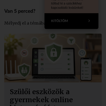
töltsd ki a szócikkhez
kapcsolódó kvízünket!
Van 5 perced?
KITÖLTÖM
Mélyedj el a témában szakértőnkkel!
Szülői eszközök a
gyermekek online