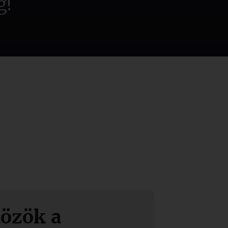
g!
közök a