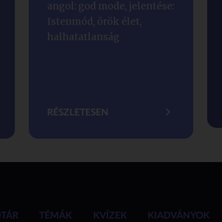
angol: god mode, jelentése:
Istenmód, örök élet,
halhatatlanság
RÉSZLETESEN
ÓTÁR
TÉMÁK
KVÍZEK
KIADVÁNYOK