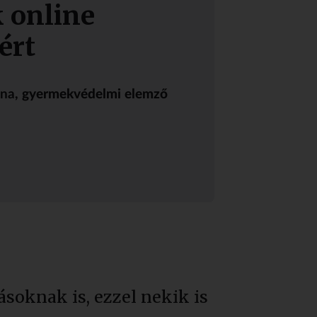
 online
ért
nna
, gyermekvédelmi elemző
soknak is, ezzel nekik is