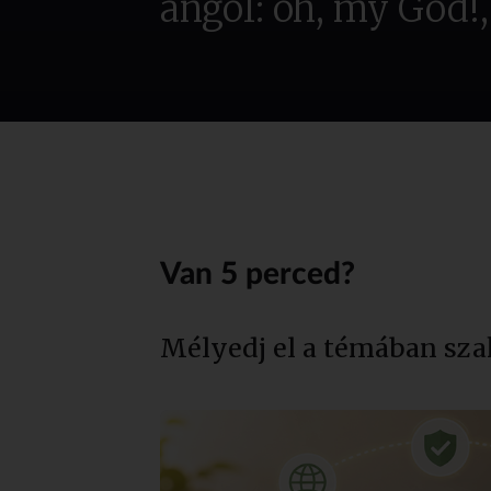
angol: oh, my God!, 
Van 5 perced?
Mélyedj el a témában sza