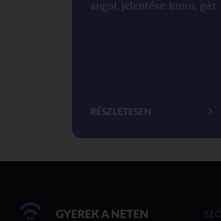
angol, jelentése: kínos, gáz
RÉSZLETESEN
GYEREK A NETEN
SZ