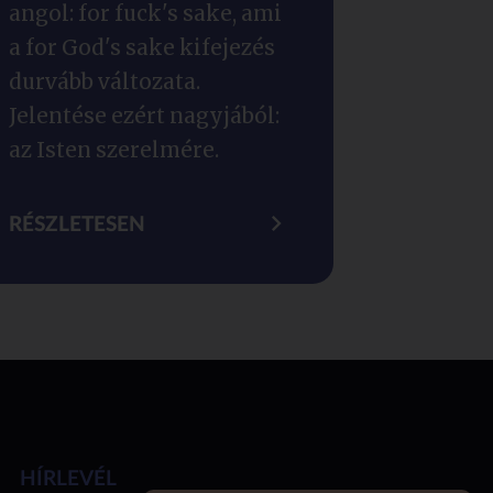
angol: for fuck's sake, ami
a for God's sake kifejezés
durvább változata.
Jelentése ezért nagyjából:
az Isten szerelmére.
RÉSZLETESEN
HÍRLEVÉL