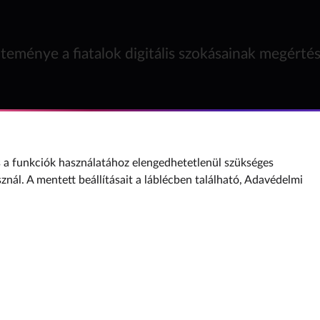
teménye a fiatalok digitális szokásainak megérté
a funkciók használatához elengedhetetlenül szükséges
sznál. A mentett beállításait a láblécben található,
Adavédelmi
Internet Hotline