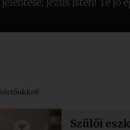
jelentése: Jézus Isten! Te jó é
kértőnkkel!
Szülői esz