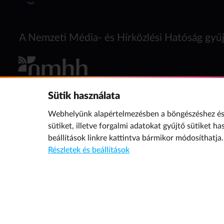
A Nemzeti Média- és Hírközlési Hatóság gyűj
Sütik használata
Webhelyünk alapértelmezésben a böngészéshez és 
sütiket, illetve forgalmi adatokat gyűjtő sütiket ha
beállítások
linkre kattintva bármikor módosíthatja.
További oldalaink a témában
Részletek és beállítások
Bűvösvölgy