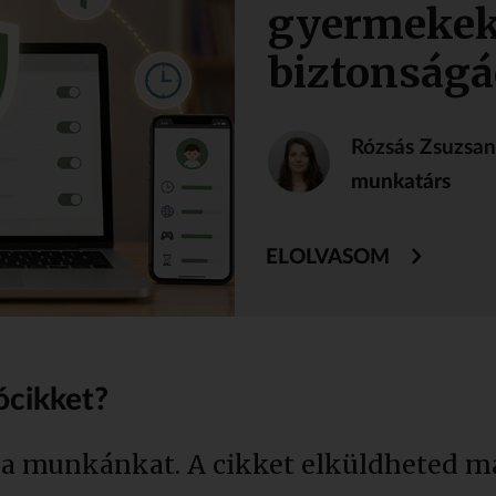
gyermekek
biztonságá
Rózsás Zsuzsa
munkatárs
ELOLVASOM
ócikket?
 a munkánkat. A cikket elküldheted má