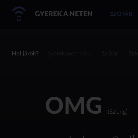
GYEREK A NETEN
SZÓTÁR
Hol járok?
gyerekaneten.hu
Szótár
Szl
OMG
(Szleng)