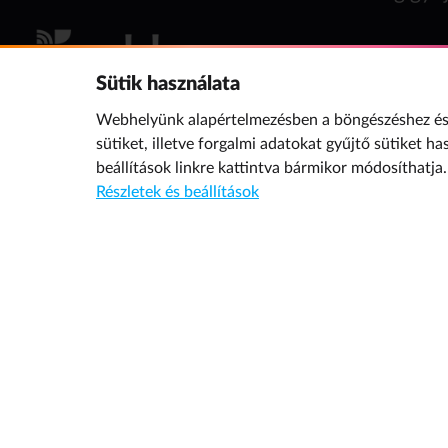
Sütik használata
Webhelyünk alapértelmezésben a böngészéshez és 
sütiket, illetve forgalmi adatokat gyűjtő sütiket ha
beállítások
linkre kattintva bármikor módosíthatja.
Részletek és beállítások
További oldalaink a témában
Bűvösvölgy
© 2019 NMHH Minden jog fenntartva. | Tárhelyszolgáltató