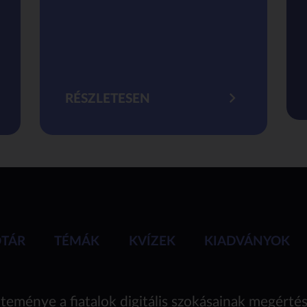
RÉSZLETESEN
ÓTÁR
TÉMÁK
KVÍZEK
KIADVÁNYOK
teménye a fiatalok digitális szokásainak megérté