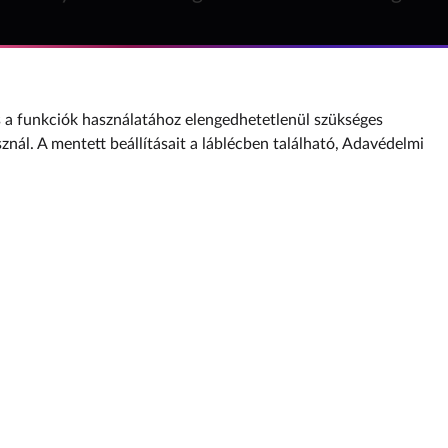
a funkciók használatához elengedhetetlenül szükséges
sznál. A mentett beállításait a láblécben található,
Adavédelmi
Internet Hotline
: Nemzeti Média- és Hírközlési Hatóság
Adatvédelmi