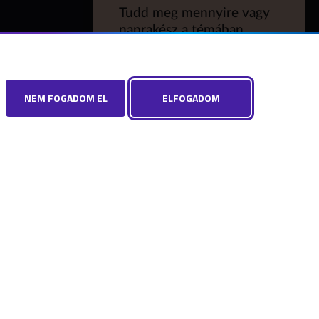
Tudd meg mennyire vagy
naprakész a témában,
töltsd ki a szócikkhez
kapcsolódó kvízünket!
NEM FOGADOM EL
ELFOGADOM
KITÖLTÖM
Para (gyermekvédelem)
 beállítások
Hibát találtál? Új szót javasolnál? Írj nekünk!