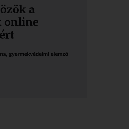
közök a
 online
ért
nna
, gyermekvédelmi elemző