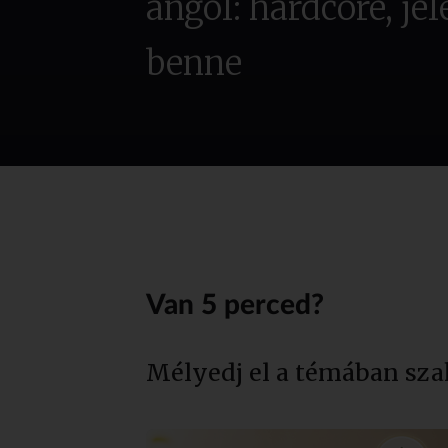
angol: hardcore, je
benne
Van 5 perced?
Mélyedj el a témában sza