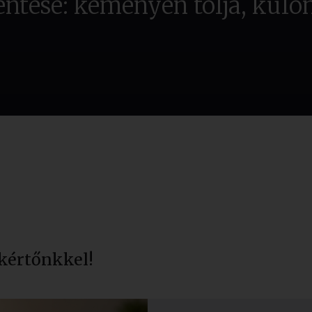
lentése: keményen tolja, kül
kértőnkkel!