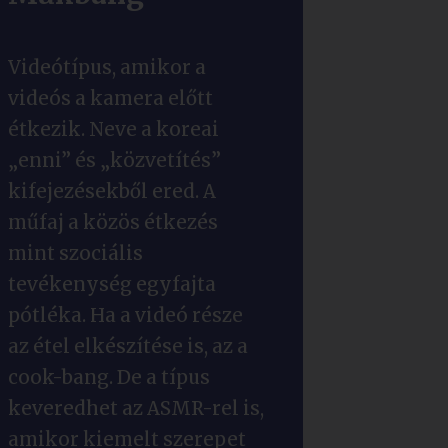
Videótípus, amikor a
videós a kamera előtt
étkezik. Neve a koreai
„enni” és „közvetítés”
kifejezésekből ered. A
műfaj a közös étkezés
mint szociális
tevékenység egyfajta
pótléka. Ha a videó része
az étel elkészítése is, az a
cook-bang. De a típus
keveredhet az ASMR-rel is,
amikor kiemelt szerepet