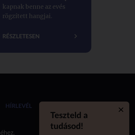
kapnak benne az evés
rögzített hangjai.
RÉSZLETESEN
HÍRLEVÉL
Teszteld a
Quiz 
tudásod!
séhez.