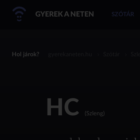
GYEREK A NETEN
SZÓTÁR
Hol járok?
gyerekaneten.hu
Szótár
Szl
HC
(Szleng)