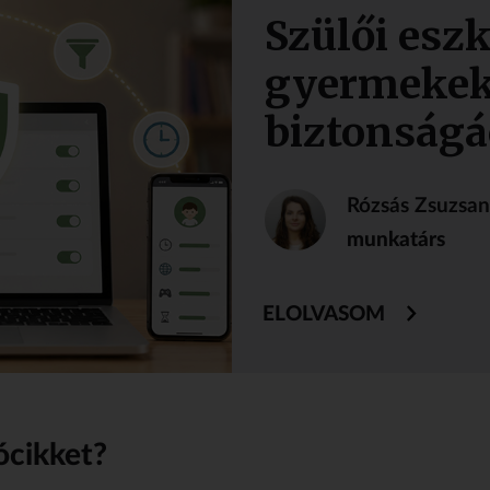
Szülői esz
gyermekek
biztonságá
Rózsás Zsuzsa
munkatárs
ELOLVASOM
ócikket?