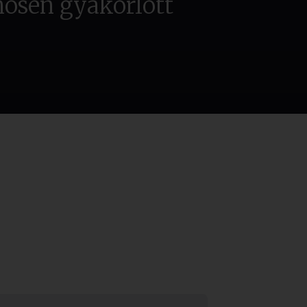
önösen gyakorlott