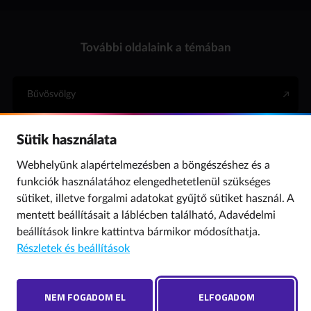
További oldalaink a témában
Bűvösvölgy
Sütik használata
Internet Hotline
Webhelyünk alapértelmezésben a böngészéshez és a
funkciók használatához elengedhetetlenül szükséges
Para (gyermekvédelem)
sütiket, illetve forgalmi adatokat gyűjtő sütiket használ. A
mentett beállításait a láblécben található,
Adavédelmi
beállítások
linkre kattintva bármikor módosíthatja.
© 2019 NMHH Minden jog fenntartva. | Tárhelyszolgáltató: Nemzeti Média- és
Részletek és beállítások
Hírközlési Hatóság
Adatvédelmi beállítások
Hibát találtál? Új szót javasolnál? Írj nekünk!
NEM FOGADOM EL
ELFOGADOM