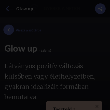
vissza a szótárba
Glow up
GYEREK A NETEN
Vissza a szótárba
Glow up
(Szleng)
Látványos pozitív változás
külsőben vagy élethelyzetben,
gyakran idealizált formában
bemutatva.
Teszteld a
Quiz aba