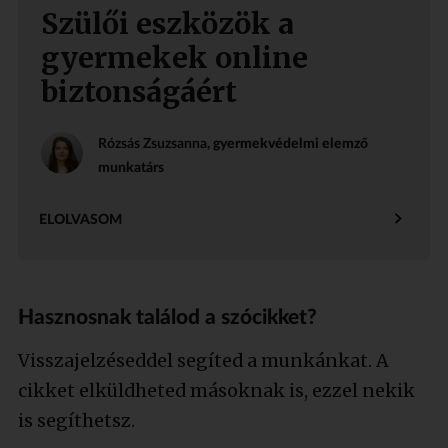
Szülői eszközök a
gyermekek online
biztonságáért
Rózsás Zsuzsanna
, gyermekvédelmi elemző
munkatárs
ELOLVASOM
Hasznosnak találod a szócikket?
Visszajelzéseddel segíted a munkánkat. A
cikket elküldheted másoknak is, ezzel nekik
is segíthetsz.