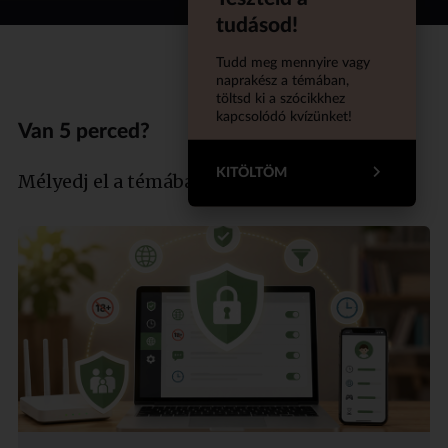
tudásod!
Tudd meg mennyire vagy
naprakész a témában,
töltsd ki a szócikkhez
kapcsolódó kvízünket!
Van 5 perced?
KITÖLTÖM
Mélyedj el a témában szakértőnkkel!