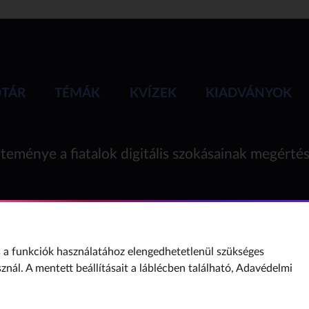
ÓTÁR
TÉMÁK
KVÍZEK
KIADVÁNYOK
teménye a fiatalok digitális szokásainak megérté
a funkciók használatához elengedhetetlenül szükséges
sznál. A mentett beállításait a láblécben található,
Adavédelmi