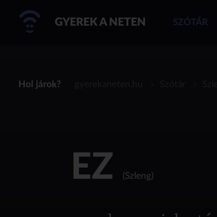
GYEREK A NETEN
SZÓTÁR
Hol járok?
gyerekaneten.hu
Szótár
Szl
EZ
(Szleng)