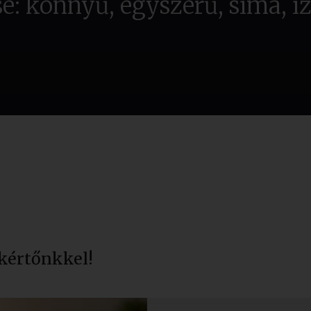
se: könnyű, egyszerű, sima, íz
kértőnkkel!