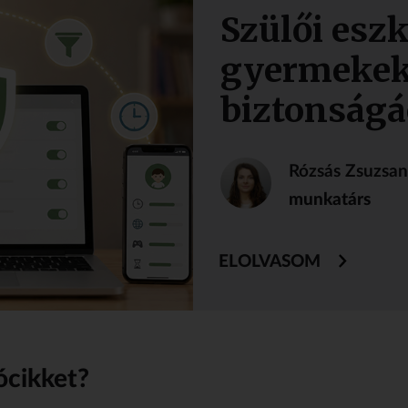
Szülői esz
gyermekek
biztonságá
Rózsás Zsuzsa
munkatárs
ELOLVASOM
ócikket?