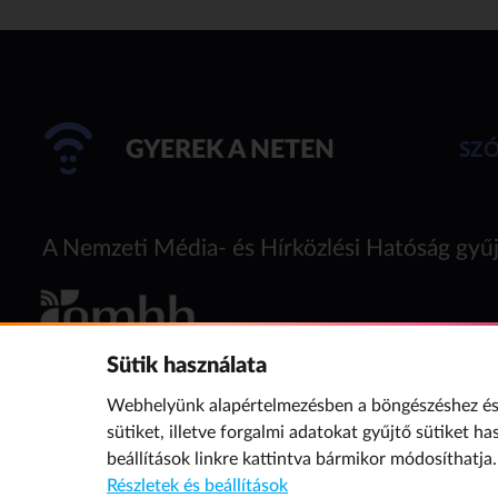
GYEREK A NETEN
SZ
A Nemzeti Média- és Hírközlési Hatóság gyűj
Sütik használata
Webhelyünk alapértelmezésben a böngészéshez és 
sütiket, illetve forgalmi adatokat gyűjtő sütiket ha
beállítások
linkre kattintva bármikor módosíthatja.
Részletek és beállítások