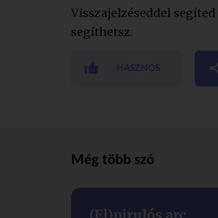
Visszajelzéseddel segíted
segíthetsz.
HASZNOS
Még több szó
(El)pirulós arc