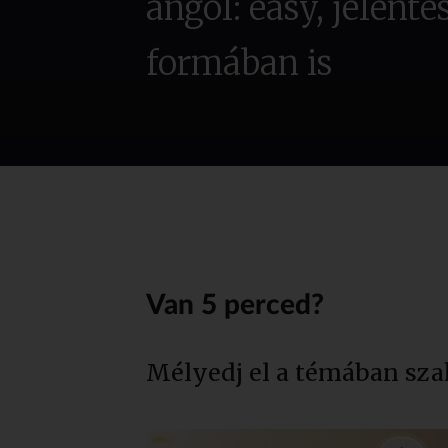
angol: easy, jelenté
formában is
Van 5 perced?
Mélyedj el a témában sza