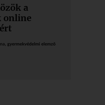
közök a
 online
ért
nna
, gyermekvédelmi elemző