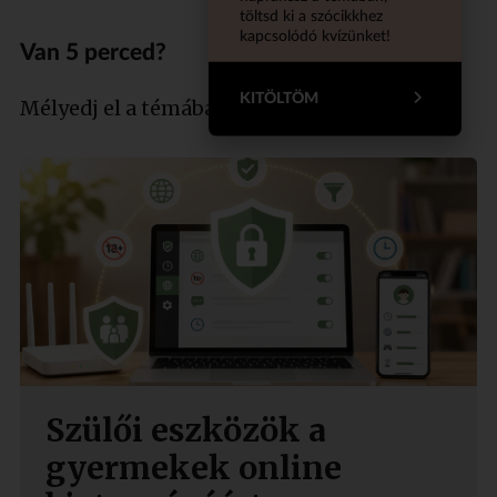
töltsd ki a szócikkhez
kapcsolódó kvízünket!
Van 5 perced?
KITÖLTÖM
Mélyedj el a témában szakértőnkkel!
Szülői eszközök a
gyermekek online