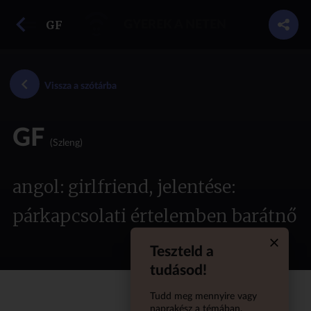
vissza a szótárba
GF
GYEREK A NETEN
Vissza a szótárba
GF
(Szleng)
angol: girlfriend, jelentése:
párkapcsolati értelemben barátnő
Teszteld a
Quiz aba
tudásod!
Tudd meg mennyire vagy
naprakész a témában,