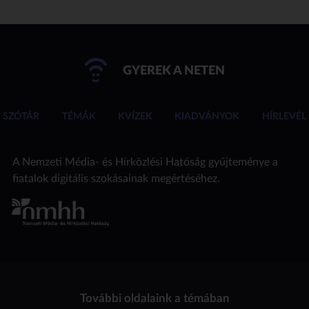
GYEREK A NETEN
SZÓTÁR
TÉMÁK
KVÍZEK
KIADVÁNYOK
HÍRLEVÉL
A Nemzeti Média- és Hírközlési Hatóság gyűjteménye a
fiatalok digitális szokásainak megértéséhez.
További oldalaink a témában