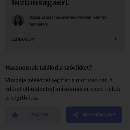
biztonságáért
Rózsás Zsuzsanna
, gyermekvédelmi elemző
munkatárs
ELOLVASOM
Hasznosnak találod a szócikket?
Visszajelzéseddel segíted a munkánkat. A
cikket elküldheted másoknak is, ezzel nekik
is segíthetsz.
HASZNOS
LINK MÁSOLÁSA