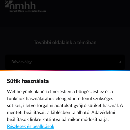
További oldalaink a témában
Bűvösvölgy
Sütik használata
Internet Hotline
Webhelyünk alapértelmezésben a böngészéshez és a
funkciók használatához elengedhetetlenül szükséges
Para (gyermekvédelem)
sütiket, illetve forgalmi adatokat gyűjtő sütiket használ. A
mentett beállításait a láblécben található,
Adavédelmi
beállítások
linkre kattintva bármikor módosíthatja.
© 2019 NMHH Minden jog fenntartva. | Tárhelyszolgáltató: Nemzeti Média- és
Részletek és beállítások