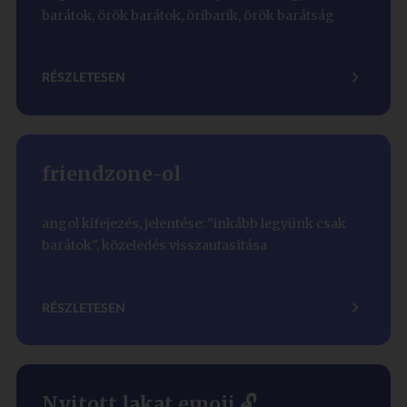
barátok, örök barátok, öribarik, örök barátság
RÉSZLETESEN
friendzone-ol
angol kifejezés, jelentése: "inkább legyünk csak
barátok", közeledés visszautasítása
RÉSZLETESEN
Nyitott lakat emoji 🔓