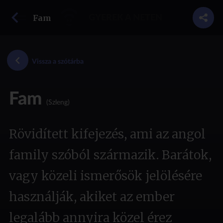
vissza a szótárba
Fam
GYEREK A NETEN
Vissza a szótárba
Fam
(Szleng)
Rövidített kifejezés, ami az angol
family szóból származik. Barátok,
vagy közeli ismerősök jelölésére
használják, akiket az ember
legalább annyira közel érez