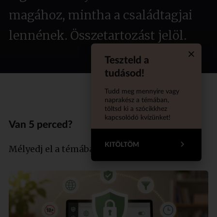
magához, mintha a családtagjai
lennének. Összetartozást jelöl.
Teszteld a
Quiz aba
tudásod!
Tudd meg mennyire vagy
naprakész a témában,
töltsd ki a szócikkhez
kapcsolódó kvízünket!
Van 5 perced?
KITÖLTÖM
Mélyedj el a témában szakértőnkkel!