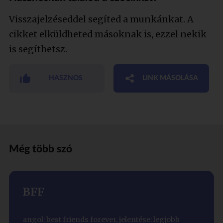
Visszajelzéseddel segíted a munkánkat. A
cikket elküldheted másoknak is, ezzel nekik
is segíthetsz.
HASZNOS
LINK MÁSOLÁSA
Még több szó
BFF
angol: best friends forever, jelentése: legjobb