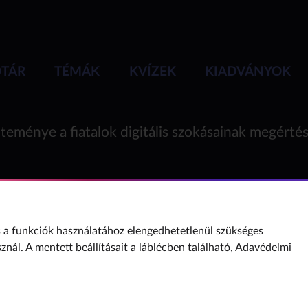
ÓTÁR
TÉMÁK
KVÍZEK
KIADVÁNYOK
teménye a fiatalok digitális szokásainak megérté
a funkciók használatához elengedhetetlenül szükséges
sznál. A mentett beállításait a láblécben található,
Adavédelmi