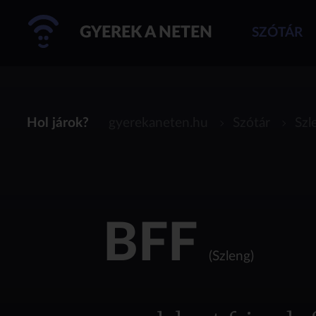
GYEREK A NETEN
SZÓTÁR
Hol járok?
gyerekaneten.hu
Szótár
Szl
BFF
(Szleng)