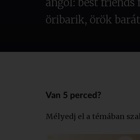
angol: best friends 
öribarik, örök bará
Van 5 perced?
Mélyedj el a témában sza