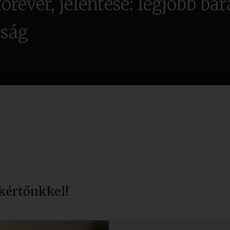
forever, jelentése: legjobb ba
tság
kértőnkkel!