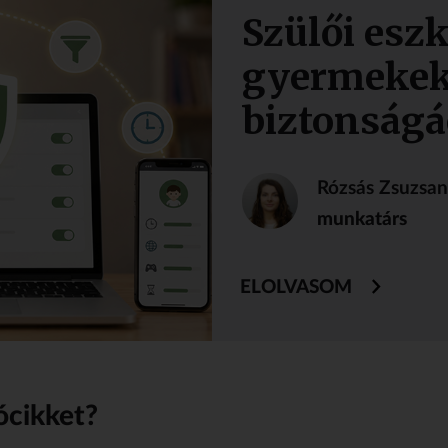
Szülői esz
gyermekek
biztonságá
Rózsás Zsuzsa
munkatárs
ELOLVASOM
ócikket?