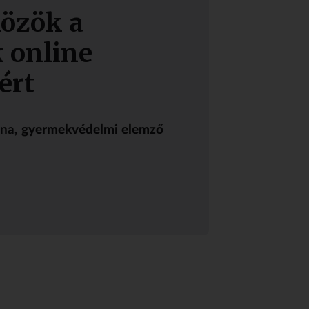
közök a
 online
ért
nna
, gyermekvédelmi elemző