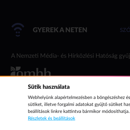
GYEREK A NETEN
SZ
A Nemzeti Média- és Hírközlési Hatóság gyűj
Sütik használata
Webhelyünk alapértelmezésben a böngészéshez és 
sütiket, illetve forgalmi adatokat gyűjtő sütiket ha
beállítások
linkre kattintva bármikor módosíthatja.
Részletek és beállítások
További oldalaink a témában