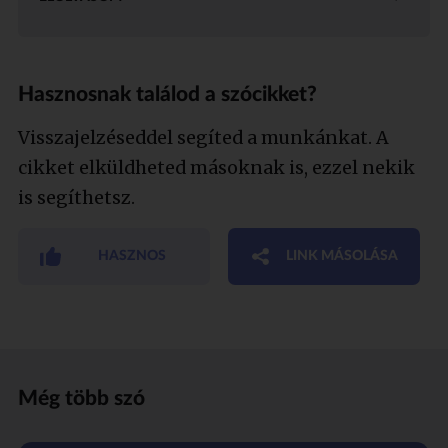
Hasznosnak találod a szócikket?
Visszajelzéseddel segíted a munkánkat. A
cikket elküldheted másoknak is, ezzel nekik
is segíthetsz.
HASZNOS
LINK MÁSOLÁSA
Még több szó