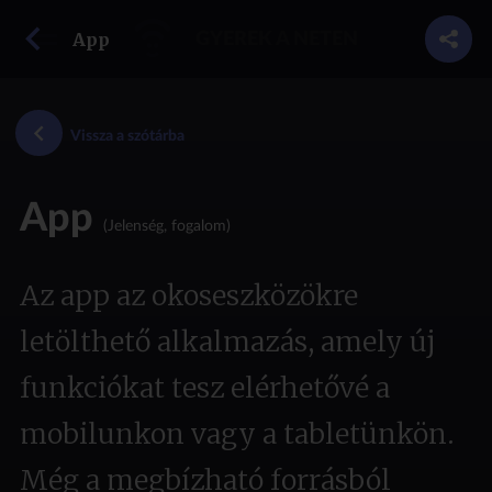
vissza a szótárba
App
GYEREK A NETEN
Vissza a szótárba
App
(Jelenség, fogalom)
Az app az okoseszközökre
letölthető alkalmazás, amely új
funkciókat tesz elérhetővé a
mobilunkon vagy a tabletünkön.
Még a megbízható forrásból