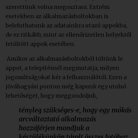
szerettünk volna megosztani. Extrém
esetekben az alkalmazásboltokban is
belefuthatunk az adatainkra utazó appokba,
de ez ritkább, mint az ellenőrizetlen helyekről
letöltött appok esetében.
Amikor az alkalmazásboltokból töltünk le
appot, a telepítésnél megmutatja, milyen
jogosultságokat kér a felhasználótól. Ezen a
jóváhagyási ponton még kapunk egy utolsó
lehetőséget, hogy meggondoljuk,
tényleg szükséges-e, hogy egy mókás
arcváltoztató alkalmazás
hozzáférjen mondjuk a
készülékünkön tárolt összes fotóhoz