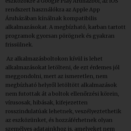
eszközökre a Google Play Áruházból, az iOS
rendszert használókra az Apple App
Áruházában kínálnak kompatibilis
alkalmazásokat. A megbízható, karban tartott
programok gyorsan pörögnek és gyakran
frissülnek.
Az alkalmazásboltokon kívül is lehet
alkalmazásokat letölteni, de ezt érdemes jól
meggondolni, mert az ismeretlen, nem
megbízható helyről letöltött alkalmazások
nem futottak át a boltok ellenőrzési körein,
vírusosak, hibásak, kifejezetten
rosszindulatúak lehetnek, veszélyeztethetik
az eszközünket, és hozzáférhetnek olyan
személyes adatainkhoz is, amelyeket nem