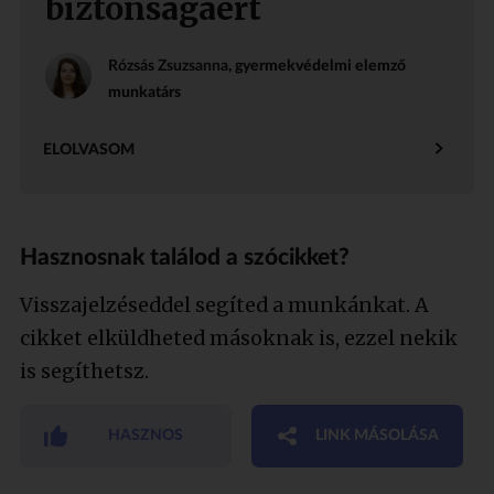
biztonságáért
Rózsás Zsuzsanna
, gyermekvédelmi elemző
munkatárs
ELOLVASOM
Hasznosnak találod a szócikket?
Visszajelzéseddel segíted a munkánkat. A
cikket elküldheted másoknak is, ezzel nekik
is segíthetsz.
HASZNOS
LINK MÁSOLÁSA