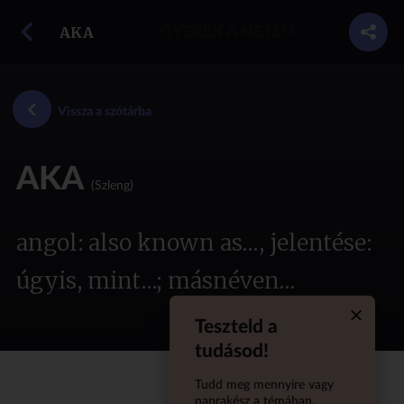
vissza a szótárba
AKA
GYEREK A NETEN
Vissza a szótárba
AKA
(Szleng)
angol: also known as…, jelentése:
úgyis, mint…; másnéven…
Teszteld a
Quiz aba
tudásod!
Tudd meg mennyire vagy
naprakész a témában,