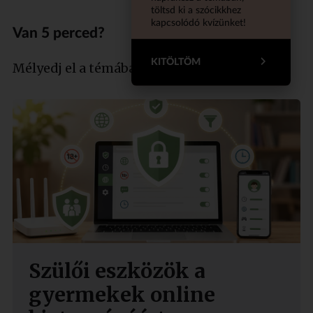
töltsd ki a szócikkhez
kapcsolódó kvízünket!
Van 5 perced?
KITÖLTÖM
Mélyedj el a témában szakértőnkkel!
Szülői eszközök a
gyermekek online