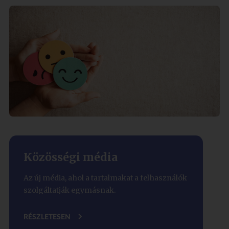
Közösségi média
Az új média, ahol a tartalmakat a felhasználók
szolgáltatják egymásnak.
RÉSZLETESEN