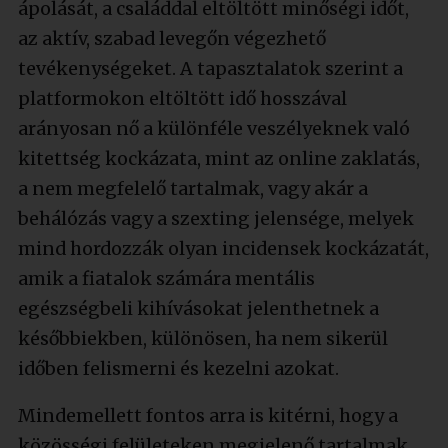
ápolását, a családdal eltöltött minőségi időt,
az aktív, szabad levegőn végezhető
tevékenységeket. A tapasztalatok szerint a
platformokon eltöltött idő hosszával
arányosan nő a különféle veszélyeknek való
kitettség kockázata, mint az online zaklatás,
a nem megfelelő tartalmak, vagy akár a
behálózás vagy a szexting jelensége, melyek
mind hordozzák olyan incidensek kockázatát,
amik a fiatalok számára mentális
egészségbeli kihívásokat jelenthetnek a
későbbiekben, különösen, ha nem sikerül
időben felismerni és kezelni azokat.
Mindemellett fontos arra is kitérni, hogy a
közösségi felületeken megjelenő tartalmak