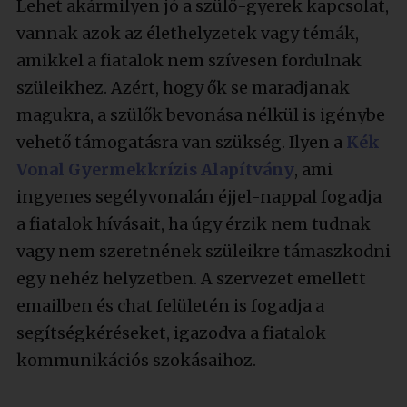
Lehet akármilyen jó a szülő-gyerek kapcsolat,
vannak azok az élethelyzetek vagy témák,
amikkel a fiatalok nem szívesen fordulnak
szüleikhez. Azért, hogy ők se maradjanak
magukra, a szülők bevonása nélkül is igénybe
vehető támogatásra van szükség. Ilyen a
Kék
Vonal Gyermekkrízis Alapítvány
, ami
ingyenes segélyvonalán éjjel-nappal fogadja
a fiatalok hívásait, ha úgy érzik nem tudnak
vagy nem szeretnének szüleikre támaszkodni
egy nehéz helyzetben. A szervezet emellett
emailben és chat felületén is fogadja a
segítségkéréseket, igazodva a fiatalok
kommunikációs szokásaihoz.