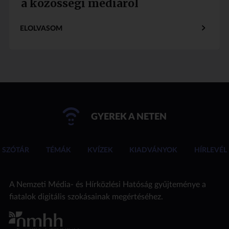
a közösségi médiáról
ELOLVASOM
GYEREK A NETEN
SZÓTÁR
TÉMÁK
KVÍZEK
KIADVÁNYOK
HÍRLEVÉL
A Nemzeti Média- és Hírközlési Hatóság gyűjteménye a
fiatalok digitális szokásainak megértéséhez.