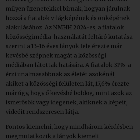
milyen üzenetekkel bírnak, hogyan járulnak
hozzá a fiatalok világképének és önképének
alakulásához. Az NMHH 2024-es, a fiatalok
közösségimédia-használatát feltáró kutatása
szerint a 13-16 éves lányok fele érezte már
kevésbé szépnek magát a közösségi
médiában látottak hatására. A fiatalok 31%-a
érzi unalmasabbnak az életét azokénál,
akiket a közösségi felületen lát, 17,6% érezte
már úgy, hogy ő kevésbé boldog, mint azok az
ismerősök vagy idegenek, akiknek a képeit,
videóit rendszeresen látja.
Fontos kiemelni, hogy mindhárom kérdésben
megmutatkozik a lányok kiemelt