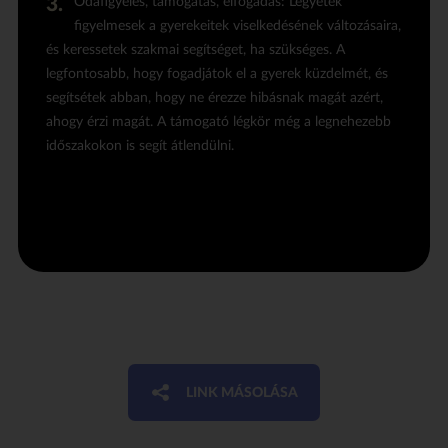
Odafigyelés, támogatás, elfogadás: Legyetek
figyelmesek a gyerekeitek viselkedésének változásaira,
és keressetek szakmai segítséget, ha szükséges. A
legfontosabb, hogy fogadjátok el a gyerek küzdelmét, és
segítsétek abban, hogy ne érezze hibásnak magát azért,
ahogy érzi magát. A támogató légkör még a legnehezebb
időszakokon is segít átlendülni.
LINK MÁSOLÁSA