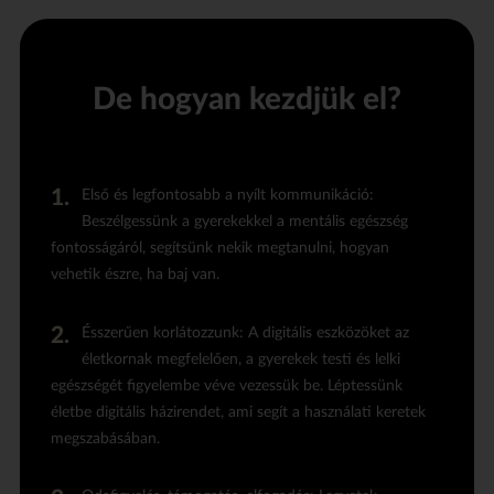
De hogyan kezdjük el?
Első és legfontosabb a nyílt kommunikáció:
Beszélgessünk a gyerekekkel a mentális egészség
fontosságáról, segítsünk nekik megtanulni, hogyan
vehetik észre, ha baj van.
Ésszerűen korlátozzunk: A digitális eszközöket az
életkornak megfelelően, a gyerekek testi és lelki
egészségét figyelembe véve vezessük be. Léptessünk
életbe
digitális házirendet
, ami segít a használati keretek
megszabásában.