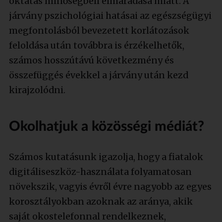
oktatás minőségbeli elmaradása miatt. A
járvány pszichológiai hatásai az egészségügyi
megfontolásból bevezetett korlátozások
feloldása után továbbra is érzékelhetők,
számos hosszútávú következmény és
összefüggés évekkel a járvány után kezd
kirajzolódni.
Okolhatjuk a közösségi médiát?
Számos kutatásunk igazolja, hogy a fiatalok
digitáliseszköz-használata folyamatosan
növekszik, vagyis évről évre nagyobb az egyes
korosztályokban azoknak az aránya, akik
saját okostelefonnal rendelkeznek,