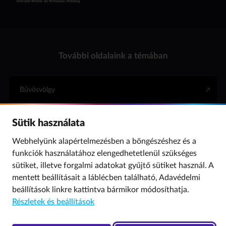
További oldalaink a témában
Bűvösvölgy
Sütik használata
Internet Hotline
Webhelyünk alapértelmezésben a böngészéshez és a
funkciók használatához elengedhetetlenül szükséges
Para (gyermekvédelem)
sütiket, illetve forgalmi adatokat gyűjtő sütiket használ. A
mentett beállításait a láblécben található,
Adavédelmi
beállítások
linkre kattintva bármikor módosíthatja.
© 2019 NMHH Minden jog fenntartva. | Tárhelyszolgáltató: Nemzeti Média- és
Részletek és beállítások
Hírközlési Hatóság