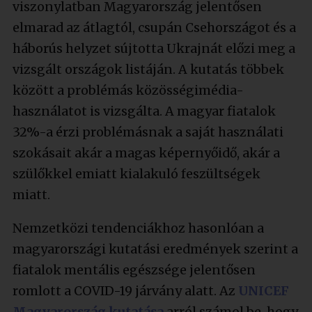
viszonylatban Magyarország jelentősen
elmarad az átlagtól, csupán Csehországot és a
háborús helyzet sújtotta Ukrajnát előzi meg a
vizsgált országok listáján. A kutatás többek
között a problémás közösségimédia-
használatot is vizsgálta. A magyar fiatalok
32%-a érzi problémásnak a saját használati
szokásait akár a magas képernyőidő, akár a
szülőkkel emiatt kialakuló feszültségek
miatt.
Nemzetközi tendenciákhoz hasonlóan a
magyarországi kutatási eredmények szerint a
fiatalok mentális egészsége jelentősen
romlott a COVID-19 járvány alatt. Az
UNICEF
Magyarország kutatása
arról számol be, hogy