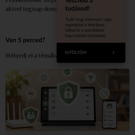
Teszteld a
tudásod!
akivel tegnap dumáltunk!
Tudd meg mennyire vagy
naprakész a témában,
töltsd ki a szócikkhez
kapcsolódó kvízünket!
Van 5 perced?
KITÖLTÖM
Mélyedj el a témában szakértőnkkel!