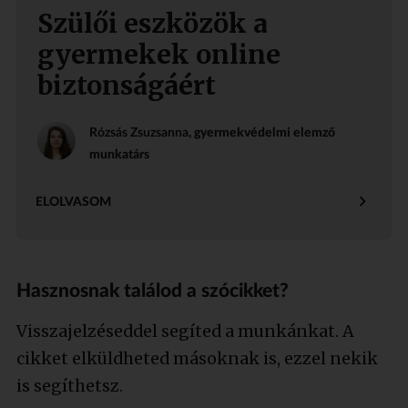
Szülői eszközök a
gyermekek online
biztonságáért
Rózsás Zsuzsanna
, gyermekvédelmi elemző
munkatárs
ELOLVASOM
Hasznosnak találod a szócikket?
Visszajelzéseddel segíted a munkánkat. A
cikket elküldheted másoknak is, ezzel nekik
is segíthetsz.