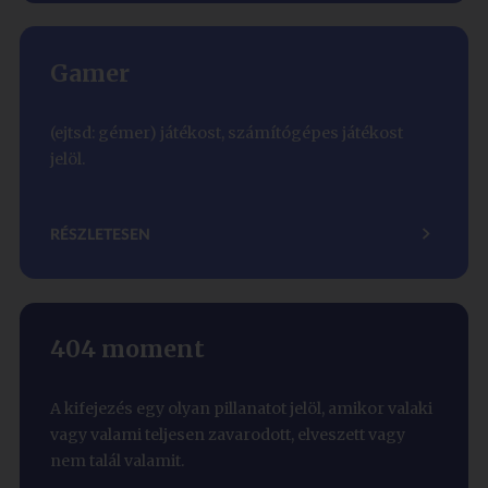
Gamer
(ejtsd: gémer) játékost, számítógépes játékost
jelöl.
RÉSZLETESEN
404 moment
A kifejezés egy olyan pillanatot jelöl, amikor valaki
vagy valami teljesen zavarodott, elveszett vagy
nem talál valamit.