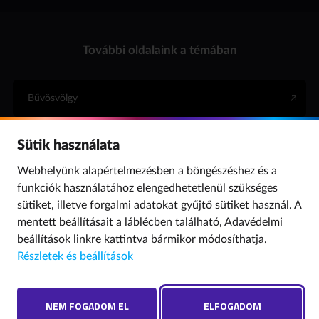
További oldalaink a témában
Bűvösvölgy
Sütik használata
Internet Hotline
Webhelyünk alapértelmezésben a böngészéshez és a
funkciók használatához elengedhetetlenül szükséges
Para (gyermekvédelem)
sütiket, illetve forgalmi adatokat gyűjtő sütiket használ. A
mentett beállításait a láblécben található,
Adavédelmi
beállítások
linkre kattintva bármikor módosíthatja.
© 2019 NMHH Minden jog fenntartva. | Tárhelyszolgáltató: Nemzeti Média- és
Részletek és beállítások
Hírközlési Hatóság
Adatvédelmi beállítások
Hibát találtál? Új szót javasolnál? Írj nekünk!
NEM FOGADOM EL
ELFOGADOM