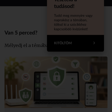
tudásod!
Tudd meg mennyire vagy
naprakész a témában,
töltsd ki a szócikkhez
kapcsolódó kvízünket!
Van 5 perced?
KITÖLTÖM
Mélyedj el a témában szakértőnkkel!