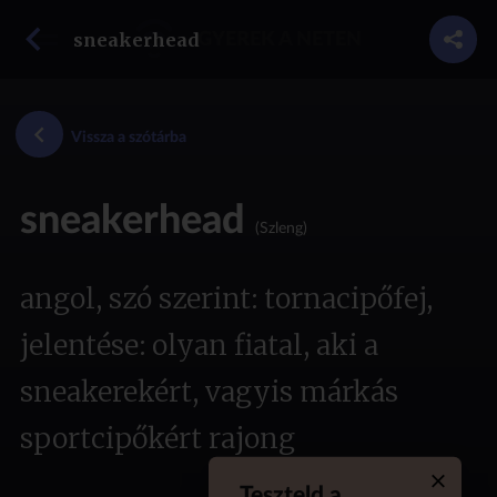
vissza a szótárba
sneakerhead
GYEREK A NETEN
Vissza a szótárba
sneakerhead
(Szleng)
angol, szó szerint: tornacipőfej,
jelentése: olyan fiatal, aki a
sneakerekért, vagyis márkás
sportcipőkért rajong
Teszteld a
Quiz aba