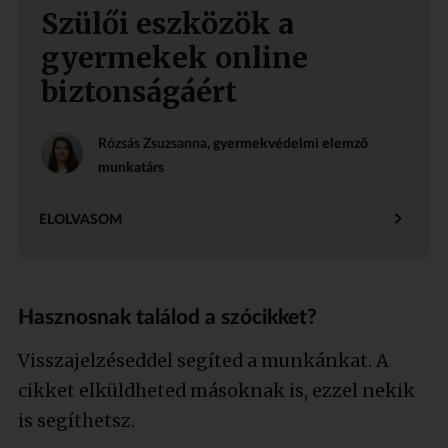
Szülői eszközök a
gyermekek online
biztonságáért
Rózsás Zsuzsanna
, gyermekvédelmi elemző
munkatárs
ELOLVASOM
Hasznosnak találod a szócikket?
Visszajelzéseddel segíted a munkánkat. A
cikket elküldheted másoknak is, ezzel nekik
is segíthetsz.