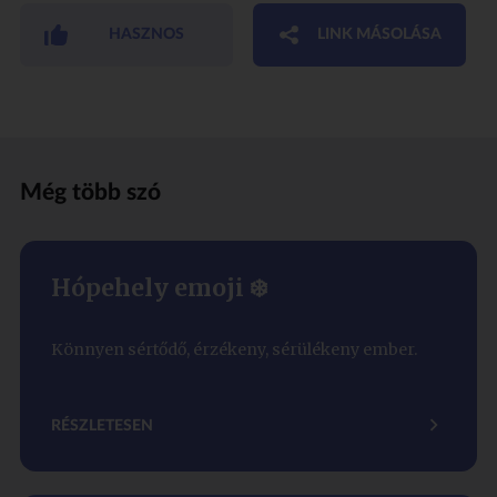
HASZNOS
LINK MÁSOLÁSA
Még több szó
Hópehely emoji ❄️
Könnyen sértődő, érzékeny, sérülékeny ember.
RÉSZLETESEN