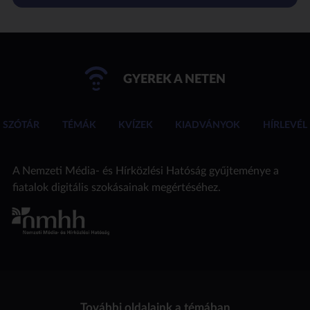
GYEREK A NETEN
SZÓTÁR
TÉMÁK
KVÍZEK
KIADVÁNYOK
HÍRLEVÉL
A Nemzeti Média- és Hírközlési Hatóság gyűjteménye a
fiatalok digitális szokásainak megértéséhez.
További oldalaink a témában