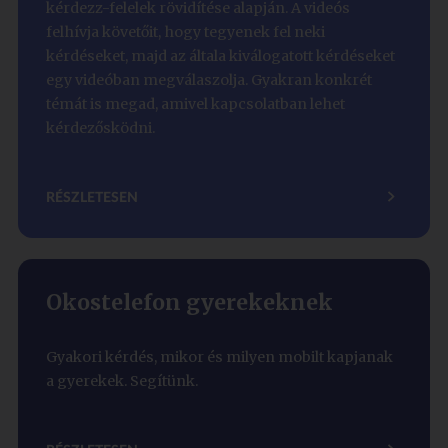
kérdezz-felelek rövidítése alapján. A videós
felhívja követőit, hogy tegyenek fel neki
kérdéseket, majd az általa kiválogatott kérdéseket
egy videóban megválaszolja. Gyakran konkrét
témát is megad, amivel kapcsolatban lehet
kérdezősködni.
RÉSZLETESEN
Okostelefon gyerekeknek
Gyakori kérdés, mikor és milyen mobilt kapjanak
a gyerekek. Segítünk.