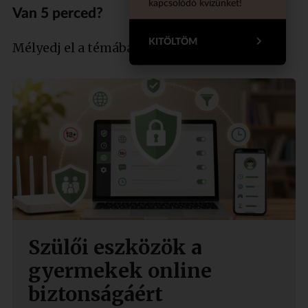
kapcsolódó kvízünket!
Van 5 perced?
KITÖLTÖM
Mélyedj el a témában szakértőnkkel!
Szülői eszközök a
gyermekek online
biztonságáért