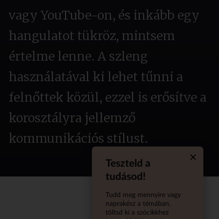
vagy YouTube-on, és inkább egy
hangulatot tükröz, mintsem
értelme lenne. A szleng
használatával ki lehet tűnni a
felnőttek közül, ezzel is erősítve a
korosztályra jellemző
kommunikációs stílust.
Teszteld a
Quiz aba
tudásod!
Tudd meg mennyire vagy
naprakész a témában,
töltsd ki a szócikkhez