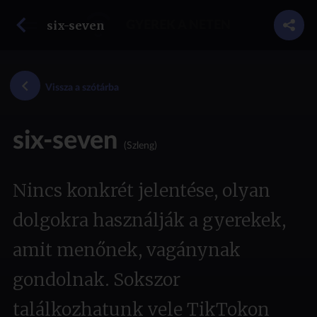
vissza a szótárba
six-seven
GYEREK A NETEN
Vissza a szótárba
six-seven
(Szleng)
Nincs konkrét jelentése, olyan
dolgokra használják a gyerekek,
amit menőnek, vagánynak
gondolnak. Sokszor
találkozhatunk vele TikTokon