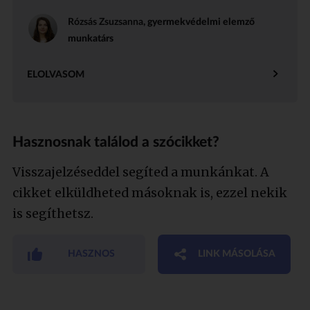
Rózsás Zsuzsanna
, gyermekvédelmi elemző
munkatárs
ELOLVASOM
Hasznosnak találod a szócikket?
Visszajelzéseddel segíted a munkánkat. A
cikket elküldheted másoknak is, ezzel nekik
is segíthetsz.
HASZNOS
LINK MÁSOLÁSA