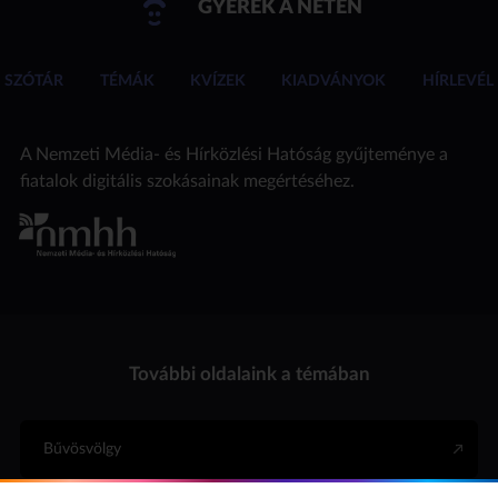
GYEREK A NETEN
SZÓTÁR
TÉMÁK
KVÍZEK
KIADVÁNYOK
HÍRLEVÉL
A Nemzeti Média- és Hírközlési Hatóság gyűjteménye a
fiatalok digitális szokásainak megértéséhez.
További oldalaink a témában
Bűvösvölgy