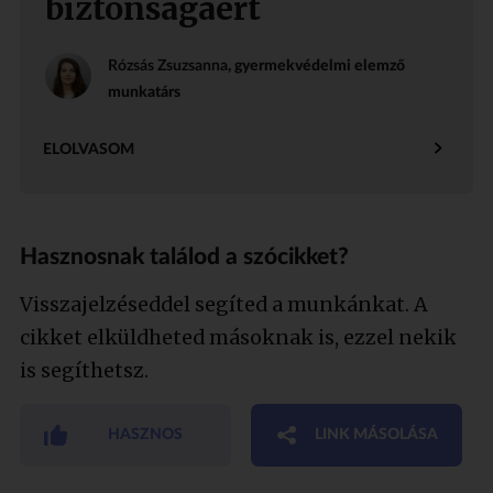
biztonságáért
Rózsás Zsuzsanna
, gyermekvédelmi elemző
munkatárs
ELOLVASOM
Hasznosnak találod a szócikket?
Visszajelzéseddel segíted a munkánkat. A
cikket elküldheted másoknak is, ezzel nekik
is segíthetsz.
HASZNOS
LINK MÁSOLÁSA