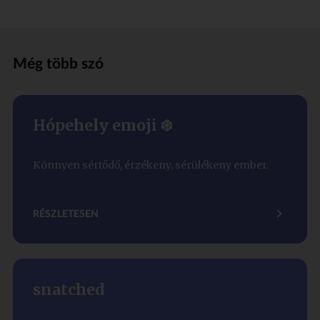
Még több szó
Hópehely emoji ❄️
Könnyen sértődő, érzékeny, sérülékeny ember.
RÉSZLETESEN
snatched