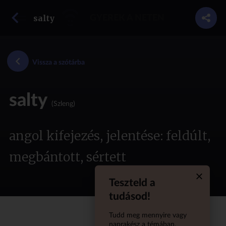
vissza a szótárba
salty
GYEREK A NETEN
Vissza a szótárba
salty
(Szleng)
angol kifejezés, jelentése: feldúlt,
megbántott, sértett
Teszteld a
Quiz aba
tudásod!
Tudd meg mennyire vagy
naprakész a témában,