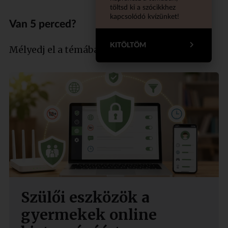
töltsd ki a szócikkhez
kapcsolódó kvízünket!
Van 5 perced?
KITÖLTÖM
Mélyedj el a témában szakértőnkkel!
Szülői eszközök a
gyermekek online