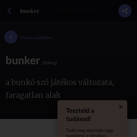
vissza a szótárba
bunker
GYEREK A NETEN
Vissza a szótárba
bunker
(Szleng)
a bunkó szó játékos változata,
faragatlan alak
Teszteld a
Quiz aba
tudásod!
Tudd meg mennyire vagy
naprakész a témában,