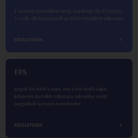
1. ecstasy szintetikus drog, másként: eki, E, bogyó,
2. csók, elköszönésnél az XOXO rövidített változata
RÉSZLETESEN
FFS
angol: for fuck's sake, ami a for God's sake
kifejezés durvább változata. Jelentése ezért
nagyjából: az Isten szerelmére.
RÉSZLETESEN