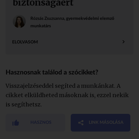
biztonságáért
Rózsás Zsuzsanna
, gyermekvédelmi elemző
munkatárs
ELOLVASOM
Hasznosnak találod a szócikket?
Visszajelzéseddel segíted a munkánkat. A
cikket elküldheted másoknak is, ezzel nekik
is segíthetsz.
HASZNOS
LINK MÁSOLÁSA