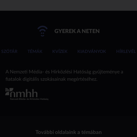
GYEREK A NETEN
SZÓTÁR
TÉMÁK
KVÍZEK
KIADVÁNYOK
HÍRLEVÉL
A Nemzeti Média- és Hírközlési Hatóság gyűjteménye a
fiatalok digitális szokásainak megértéséhez.
További oldalaink a témában