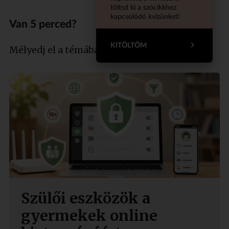
töltsd ki a szócikkhez
kapcsolódó kvízünket!
Van 5 perced?
KITÖLTÖM
Mélyedj el a témában szakértőnkkel!
Szülői eszközök a
gyermekek online