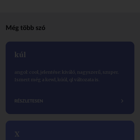
Még több szó
kúl
angol: cool, jelentése: kiváló, nagyszerű, szuper.
Ismert még a kewl, kúúl, ql változata is.
RÉSZLETESEN
X