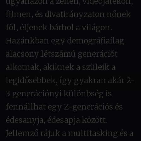
ugyanazon a zenén, videójátékon,
filmen, és divatirányzaton nőnek
föl, éljenek bárhol a világon.
Hazánkban egy demográfiailag
alacsony létszámú generációt
alkotnak, akiknek a szüleik a
legidősebbek, így gyakran akár 2-
3 generációnyi különbség is
fennállhat egy Z-generációs és
édesanyja, édesapja között.
Jellemző rájuk a multitasking és a