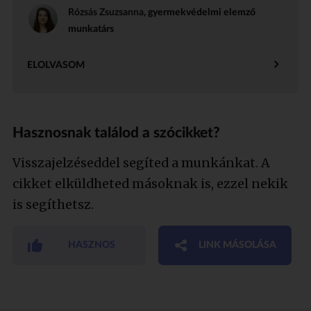
Rózsás Zsuzsanna
, gyermekvédelmi elemző
munkatárs
ELOLVASOM
Hasznosnak találod a szócikket?
Visszajelzéseddel segíted a munkánkat. A
cikket elküldheted másoknak is, ezzel nekik
is segíthetsz.
HASZNOS
LINK MÁSOLÁSA