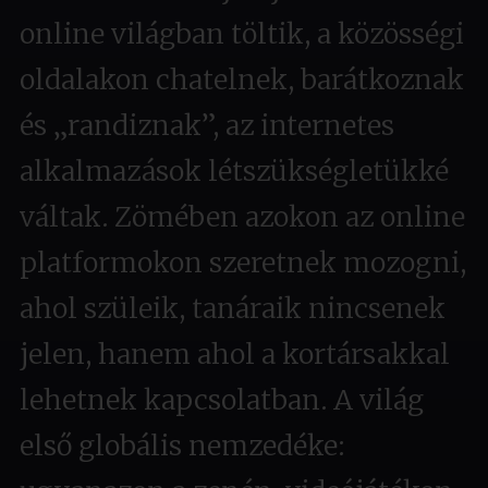
online világban töltik, a közösségi
oldalakon chatelnek, barátkoznak
és „randiznak”, az internetes
alkalmazások létszükségletükké
váltak. Zömében azokon az online
platformokon szeretnek mozogni,
ahol szüleik, tanáraik nincsenek
jelen, hanem ahol a kortársakkal
lehetnek kapcsolatban. A világ
első globális nemzedéke: