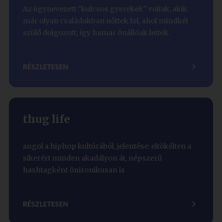
Az úgynevezett "kulcsos gyerekek" voltak, akik
már olyan családokban nőttek fel, ahol mindkét
szülő dolgozott, így hamar önállóak lettek.
RÉSZLETESEN
thug life
angol a hiphop kultúrából, jelentése: eltökélten a
sikerért minden akadályon át, népszerű
hashtagként önironikusan is
RÉSZLETESEN