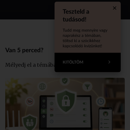
Teszteld a
Quiz aba
tudásod!
Tudd meg mennyire vagy
naprakész a témában,
töltsd ki a szócikkhez
kapcsolódó kvízünket!
Van 5 perced?
KITÖLTÖM
Mélyedj el a témában szakértőnkkel!