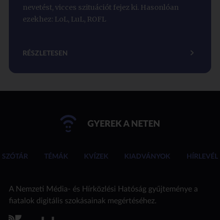
nevetést, vicces szituációt fejez ki. Hasonlóan
ezekhez: LoL, LuL, ROFL
RÉSZLETESEN
GYEREK A NETEN
SZÓTÁR
TÉMÁK
KVÍZEK
KIADVÁNYOK
HÍRLEVÉL
A Nemzeti Média- és Hírközlési Hatóság gyűjteménye a
fiatalok digitális szokásainak megértéséhez.