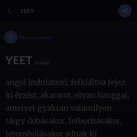
vissza a szótárba
YEET
GYEREK A NETEN
Vissza a szótárba
YEET
(Szleng)
angol indulatszó; felkiáltva fejez
ki érzést, akaratot, olyan hanggal,
amelyet gyakran valamilyen
tárgy dobásakor, felborításakor,
lerombolásakor adnak ki