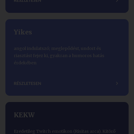
RÉSZLETESEN
Yikes
angol indulatszó; meglepődést, undort és
riasztást fejez ki, gyakran a humoros hatás
érdekében
RÉSZLETESEN
KEKW
Eredetileg Twitch emotikon (Risitas arca). Kitörő