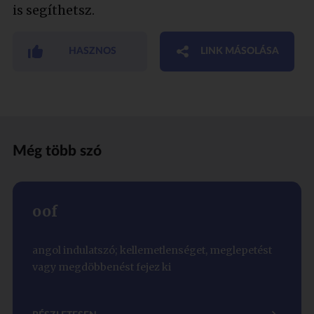
is segíthetsz.
HASZNOS
LINK MÁSOLÁSA
Még több szó
oof
angol indulatszó; kellemetlenséget, meglepetést
vagy megdöbbenést fejez ki