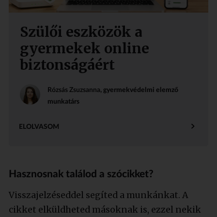
Szülői eszközök a
gyermekek online
biztonságáért
Rózsás Zsuzsanna
, gyermekvédelmi elemző
munkatárs
ELOLVASOM
Hasznosnak találod a szócikket?
Visszajelzéseddel segíted a munkánkat. A
cikket elküldheted másoknak is, ezzel nekik