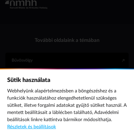
További oldalaink a témában
Bűvösvölgy
Sütik használata
Internet Hotline
Webhelyünk alapértelmezésben a böngészéshez és a
funkciók használatához elengedhetetlenül szükséges
Para (gyermekvédelem)
sütiket, illetve forgalmi adatokat gyűjtő sütiket használ. A
mentett beállításait a láblécben található,
Adavédelmi
beállítások
linkre kattintva bármikor módosíthatja.
© 2019 NMHH Minden jog fenntartva. | Tárhelyszolgáltató: Nemzeti Média- és
Részletek és beállítások
Hírközlési Hatóság