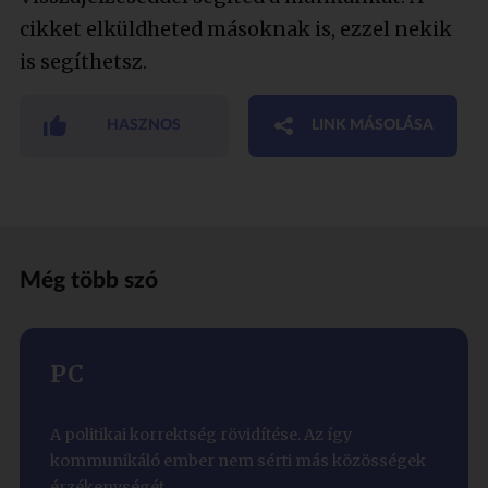
cikket elküldheted másoknak is, ezzel nekik
is segíthetsz.
HASZNOS
LINK MÁSOLÁSA
Még több szó
PC
A politikai korrektség rövidítése. Az így
kommunikáló ember nem sérti más közösségek
érzékenységét.