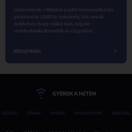
Intézmények, vállalatok pozitív kommunikációs
gesztusai az LMBTQ+ közösség felé, annak
érdekében, hogy ezáltal más, negatív
cselekedeteikről tereljék el a figyelmet.
RÉSZLETESEN
GYEREK A NETEN
SZÓTÁR
TÉMÁK
KVÍZEK
KIADVÁNYOK
HÍRLEVÉL