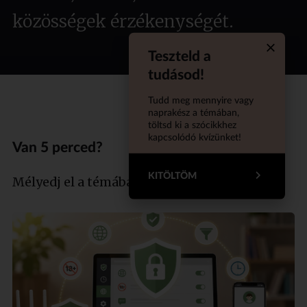
közösségek érzékenységét.
Teszteld a
Quiz aba
tudásod!
Tudd meg mennyire vagy
naprakész a témában,
töltsd ki a szócikkhez
kapcsolódó kvízünket!
Van 5 perced?
KITÖLTÖM
Mélyedj el a témában szakértőnkkel!