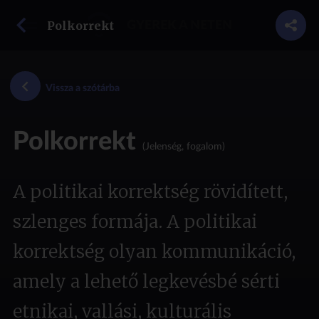
vissza a szótárba
Polkorrekt
GYEREK A NETEN
Vissza a szótárba
Polkorrekt
(Jelenség, fogalom)
A politikai korrektség rövidített,
szlenges formája. A politikai
korrektség olyan kommunikáció,
amely a lehető legkevésbé sérti
etnikai, vallási, kulturális