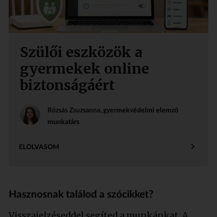
Szülői eszközök a
gyermekek online
biztonságáért
Rózsás Zsuzsanna
, gyermekvédelmi elemző
munkatárs
ELOLVASOM
Hasznosnak találod a szócikket?
Visszajelzéseddel segíted a munkánkat. A