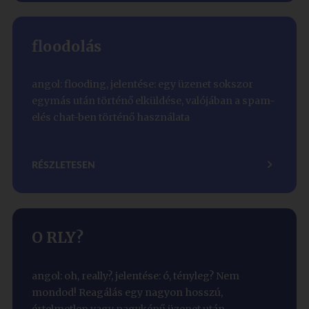
floodolás
angol: flooding, jelentése: egy üzenet sokszor
egymás után történő elküldése, valójában a spam-
elés chat-ben történő használata
RÉSZLETESEN
O RLY?
angol: oh, really?, jelentése: ó, tényleg? Nem
mondod! Reagálás egy nagyon hosszú,
értelmetlen vagy nagyképű üzenet után.