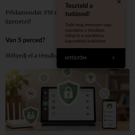
Teszteld a
Quiz aba
Példamondat: PM me! Küldj személyes
tudásod!
üzenetet!
Tudd meg mennyire vagy
naprakész a témában,
töltsd ki a szócikkhez
Van 5 perced?
kapcsolódó kvízünket!
Mélyedj el a témában szakértőnkkel!
KITÖLTÖM