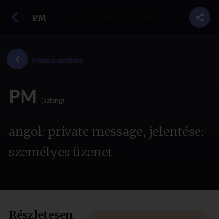
vissza a szótárba
PM
GYEREK A NETEN
Vissza a szótárba
PM
(Szleng)
angol: private message, jelentése:
személyes üzenet
Részletesen