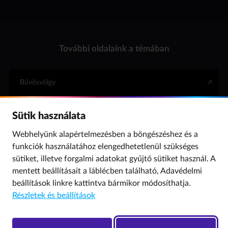
További oldalaink a témában
Bűvösvölgy
Sütik használata
Internet Hotline
Webhelyünk alapértelmezésben a böngészéshez és a
funkciók használatához elengedhetetlenül szükséges
Para (gyermekvédelem)
sütiket, illetve forgalmi adatokat gyűjtő sütiket használ. A
mentett beállításait a láblécben található,
Adavédelmi
beállítások
linkre kattintva bármikor módosíthatja.
© 2019 NMHH Minden jog fenntartva. | Tárhelyszolgáltató: Nemzeti Média- és
Részletek és beállítások
Hírközlési Hatóság
Adatvédelmi beállítások
Hibát találtál? Új szót javasolnál? Írj nekünk!