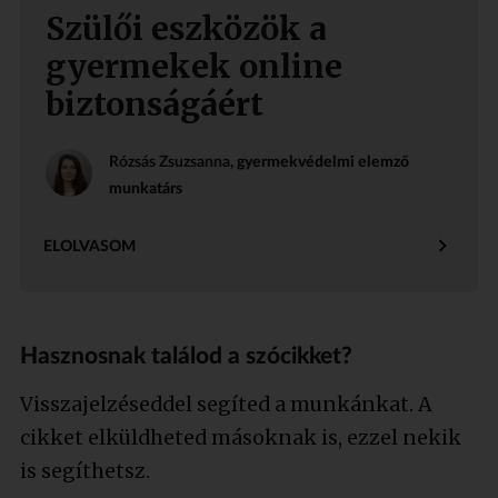
Szülői eszközök a
gyermekek online
biztonságáért
Rózsás Zsuzsanna
, gyermekvédelmi elemző
munkatárs
ELOLVASOM
Hasznosnak találod a szócikket?
Visszajelzéseddel segíted a munkánkat. A
cikket elküldheted másoknak is, ezzel nekik
is segíthetsz.