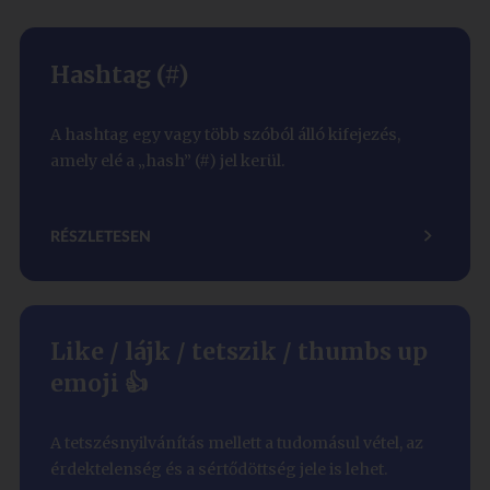
Hashtag (#)
A hashtag egy vagy több szóból álló kifejezés,
amely elé a „hash” (#) jel kerül.
RÉSZLETESEN
Like / lájk / tetszik / thumbs up
emoji 👍
A tetszésnyilvánítás mellett a tudomásul vétel, az
érdektelenség és a sértődöttség jele is lehet.