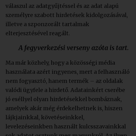
válaszul az adatgyűjtéssel és az adat alapú
személyre szabott hirdetések kidolgozásával,
illetve a szponzorált tartalmak
elterjesztésével reagált.
A fegyverkezési verseny azóta is tart.
Ma már közhely, hogy a közösségi média
használata azért ingyenes, mert a felhasználó
nem fogyasztó, hanem termék – az oldalak
valódi ügyfele a hirdető. Adatainkért cserébe
jó eséllyel olyan hirdetésekkel bombáznak,
amelyek akár még érdekelhetnek is, hiszen
lájkjainkkal, követéseinkkel,
levelezéseinkben használt kulcsszavainkkal
sok adatot osztunk meg magunkról. Az ilyen