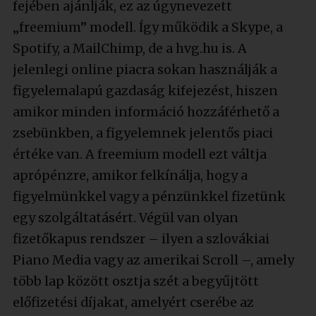
fejében ajánlják, ez az úgynevezett
„freemium” modell. Így működik a Skype, a
Spotify, a MailChimp, de a hvg.hu is. A
jelenlegi online piacra sokan használják a
figyelemalapú gazdaság kifejezést, hiszen
amikor minden információ hozzáférhető a
zsebünkben, a figyelemnek jelentős piaci
értéke van. A freemium modell ezt váltja
aprópénzre, amikor felkínálja, hogy a
figyelmünkkel vagy a pénzünkkel fizetünk
egy szolgáltatásért. Végül van olyan
fizetőkapus rendszer – ilyen a szlovákiai
Piano Media vagy az amerikai Scroll –, amely
több lap között osztja szét a begyűjtött
előfizetési díjakat, amelyért cserébe az