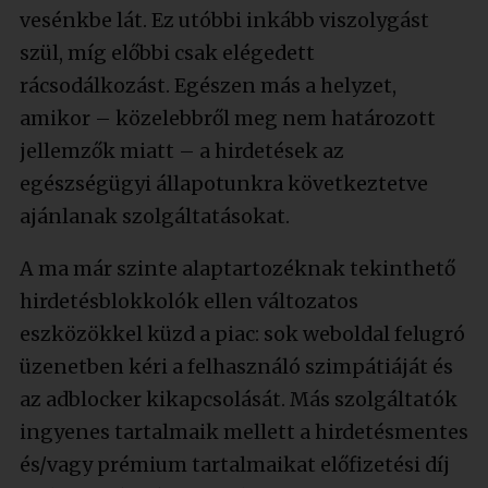
vesénkbe lát. Ez utóbbi inkább viszolygást
szül, míg előbbi csak elégedett
rácsodálkozást. Egészen más a helyzet,
amikor – közelebbről meg nem határozott
jellemzők miatt – a hirdetések az
egészségügyi állapotunkra következtetve
ajánlanak szolgáltatásokat.
A ma már szinte alaptartozéknak tekinthető
hirdetésblokkolók ellen változatos
eszközökkel küzd a piac: sok weboldal felugró
üzenetben kéri a felhasználó szimpátiáját és
az adblocker kikapcsolását. Más szolgáltatók
ingyenes tartalmaik mellett a hirdetésmentes
és/vagy prémium tartalmaikat előfizetési díj