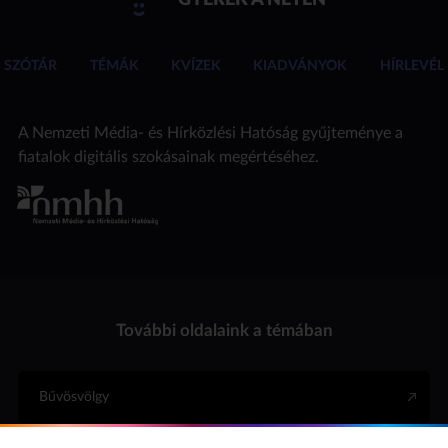
SZÓTÁR
TÉMÁK
KVÍZEK
KIADVÁNYOK
HÍRLEVÉL
A Nemzeti Média- és Hírközlési Hatóság gyűjteménye a
fiatalok digitális szokásainak megértéséhez.
További oldalaink a témában
Bűvösvölgy