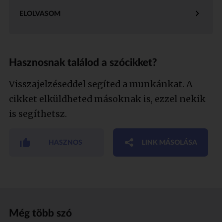
ELOLVASOM
Hasznosnak találod a szócikket?
Visszajelzéseddel segíted a munkánkat. A
cikket elküldheted másoknak is, ezzel nekik
is segíthetsz.
HASZNOS
LINK MÁSOLÁSA
Még több szó