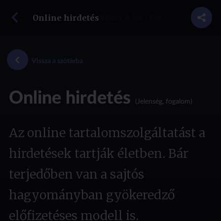
vissza a szótárba
Online hirdetés
GYEREK A NETEN
Vissza a szótárba
Online hirdetés
(Jelenség, fogalom)
Az online tartalomszolgáltatást a
hirdetések tartják életben. Bár
terjedőben van a sajtós
hagyományban gyökeredző
előfizetéses modell is.