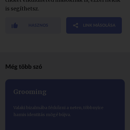
is segíthetsz.
HASZNOS
LINK MÁSOLÁSA
Még több szó
Grooming
Valaki bizalmába férkőzni a neten, többnyire
hamis identitás mögé bújva.