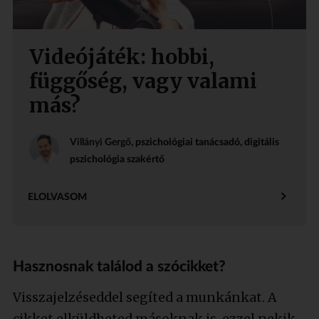
Videójáték: hobbi,
függőség, vagy valami
más?
Villányi Gergő
, pszichológiai tanácsadó, digitális
pszichológia szakértő
ELOLVASOM
Hasznosnak találod a szócikket?
Visszajelzéseddel segíted a munkánkat. A
cikket elküldheted másoknak is, ezzel nekik