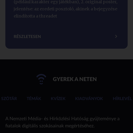
(például karakter egy játékban), 2. original poster,
jelentése: az eredeti posztoló, akinek a bejegyzése
elindította a threadet
RÉSZLETESEN
GYEREK A NETEN
SZÓTÁR
TÉMÁK
KVÍZEK
KIADVÁNYOK
HÍRLEVÉL
A Nemzeti Média- és Hírközlési Hatóság gyűjteménye a
fiatalok digitális szokásainak megértéséhez.