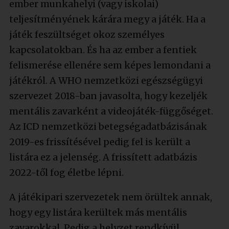
ember munkahelyi (vagy iskolai)
teljesítményének kárára megy a játék. Ha a
játék feszültséget okoz személyes
kapcsolatokban. És ha az ember a fentiek
felismerése ellenére sem képes lemondani a
játékról. A WHO nemzetközi egészségügyi
szervezet 2018-ban javasolta, hogy kezeljék
mentális zavarként a videojáték-függőséget.
Az ICD nemzetközi betegségadatbázisának
2019-es frissítésével pedig fel is került a
listára ez a jelenség. A frissített adatbázis
2022-től fog életbe lépni.
A játékipari szervezetek nem örültek annak,
hogy egy listára kerültek más mentális
zavarokkal. Pedig a helyzet rendkívül