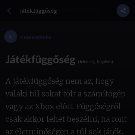
vissza a szótárba
Játékfüggőség
GYEREK A NETEN
Vissza a szótárba
Játékfüggőség
(Jelenség, fogalom)
A játékfüggőség nem az, hogy
valaki túl sokat tölt a számítógép
vagy az Xbox előtt. Függőségről
csak akkor lehet beszélni, ha ront
az életminőségen a túl sok játék.