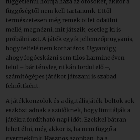
függetlenül hordja haza az ötösöket, akkor a
függőségtől nem kell tartanunk. Ettől
természetesen még remek ötlet odaülni
mellé, megnézni, mit játszik, esetleg ki is
próbálni azt. A játék egyik jellemzője ugyanis,
hogy felfelé nem korhatáros. Ugyanúgy,
ahogy fogócskázni sem tilos harminc éven
felül – bár tényleg ritkán fordul elő –,
számítógépes játékot játszani is szabad
felnőttként.
A játékkonzolok és a digitálisjáték-boltok sok
eszközt adnak a szülőknek, hogy limitálják a
játékra fordítható napi időt. Ezekkel bátran
lehet élni, még akkor is, ha nem függő a
gyermekünk. Hasznos azonban, ha a