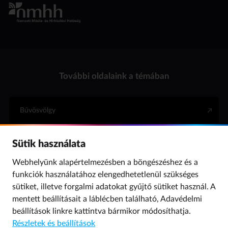
További oldalaink a témában
Bűvösvölgy
Sütik használata
Internet Hotline
Webhelyünk alapértelmezésben a böngészéshez és a
funkciók használatához elengedhetetlenül szükséges
Para (gyermekvédelem)
sütiket, illetve forgalmi adatokat gyűjtő sütiket használ. A
mentett beállításait a láblécben található,
Adavédelmi
beállítások
linkre kattintva bármikor módosíthatja.
© 2019 NMHH Minden jog fenntartva. | Tárhelyszolgáltató: Nemzeti Média- és
Részletek és beállítások