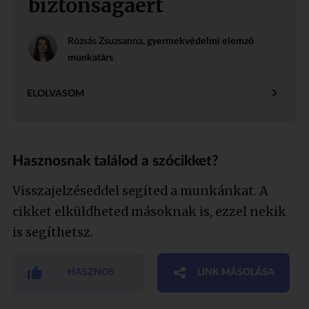
biztonságáért
Rózsás Zsuzsanna
, gyermekvédelmi elemző
munkatárs
ELOLVASOM
Hasznosnak találod a szócikket?
Visszajelzéseddel segíted a munkánkat. A
cikket elküldheted másoknak is, ezzel nekik
is segíthetsz.
HASZNOS
LINK MÁSOLÁSA