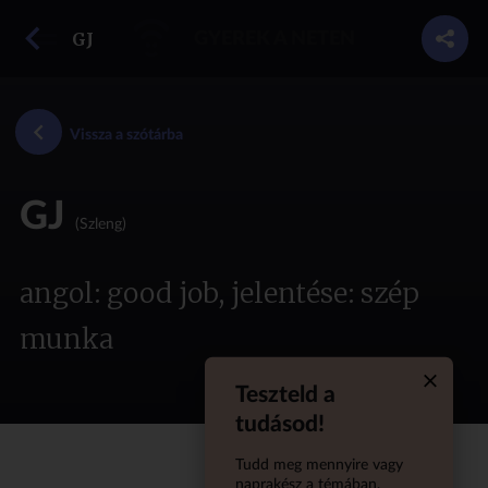
vissza a szótárba
GJ
GYEREK A NETEN
Vissza a szótárba
GJ
(Szleng)
angol: good job, jelentése: szép
munka
Teszteld a
Quiz aba
tudásod!
Tudd meg mennyire vagy
naprakész a témában,