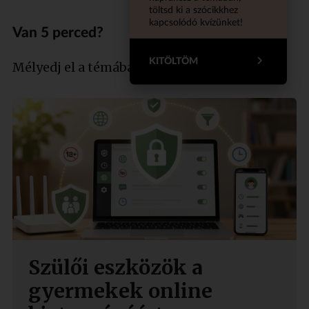
töltsd ki a szócikkhez
kapcsolódó kvízünket!
Van 5 perced?
KITÖLTÖM
Mélyedj el a témában szakértőnkkel!
Szülői eszközök a
gyermekek online