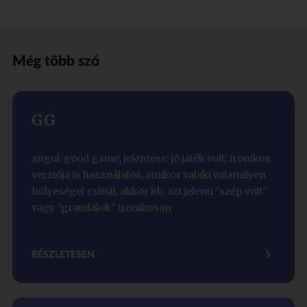
Még több szó
GG
angol: good game, jelentése: jó játék volt; ironikus
verziója is használatos, amikor valaki valamilyen
hülyeséget csinál, akkor kb. azt jelenti "szép volt"
vagy "gratulálok" ironikusan
RÉSZLETESEN