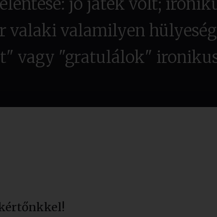
lentése: jó játék volt; ironiku
 valaki valamilyen hülyesége
olt" vagy "gratulálok" ironiku
kértőnkkel!