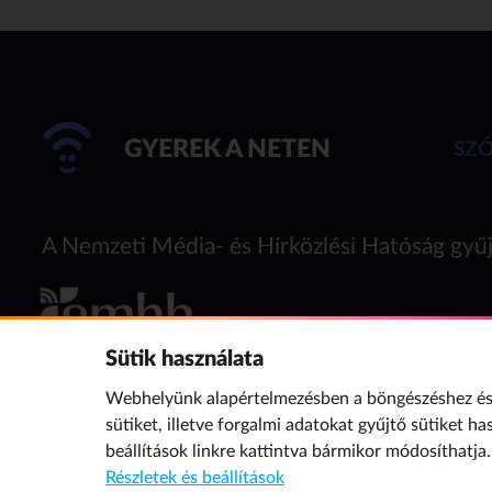
GYEREK A NETEN
SZ
A Nemzeti Média- és Hírközlési Hatóság gyűj
Sütik használata
Webhelyünk alapértelmezésben a böngészéshez és 
sütiket, illetve forgalmi adatokat gyűjtő sütiket ha
beállítások
linkre kattintva bármikor módosíthatja.
Részletek és beállítások