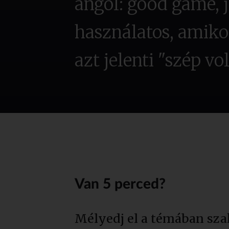
angol: good game, je
használatos, amikor
azt jelenti "szép v
Van 5 perced?
Mélyedj el a témában sza