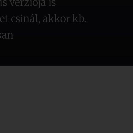
s verziója is
t csinál, akkor kb.
san