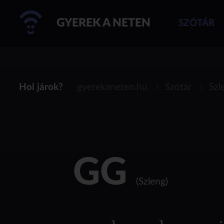
GYEREK A NETEN
SZÓTÁR
Hol járok?
gyerekaneten.hu
Szótár
Szl
GG
(Szleng)