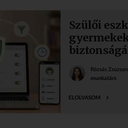
Szülői esz
gyermekek
biztonságá
Rózsás Zsuzsa
munkatárs
ELOLVASOM