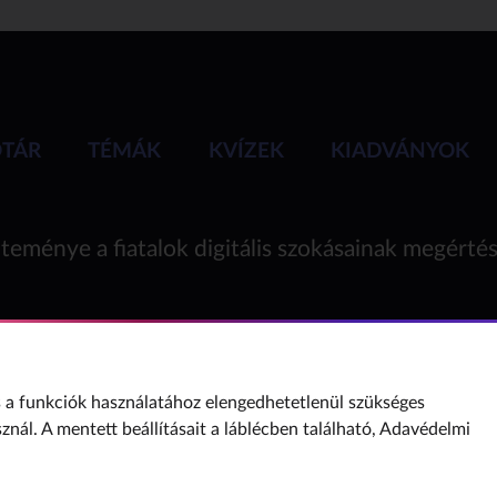
ÓTÁR
TÉMÁK
KVÍZEK
KIADVÁNYOK
teménye a fiatalok digitális szokásainak megérté
a funkciók használatához elengedhetetlenül szükséges
sznál. A mentett beállításait a láblécben található,
Adavédelmi