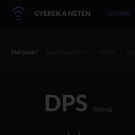
GYEREK A NETEN
SZÓTÁR
Hol járok?
gyerekaneten.hu
Szótár
Szl
DPS
(Szleng)