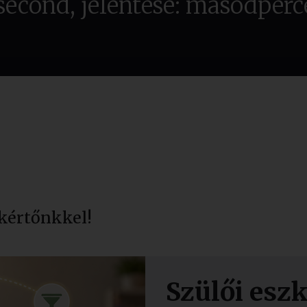
second, jelentése: másodperc
kértőnkkel!
Szülői esz