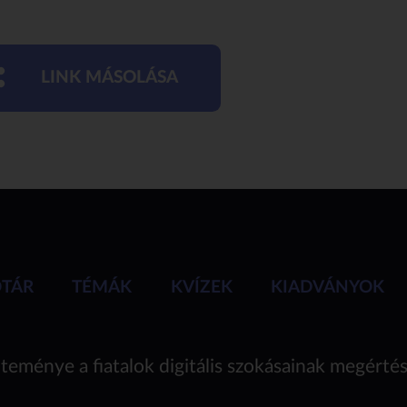
LINK MÁSOLÁSA
ÓTÁR
TÉMÁK
KVÍZEK
KIADVÁNYOK
teménye a fiatalok digitális szokásainak megérté