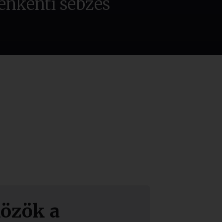
enkénti sebzés
közök a