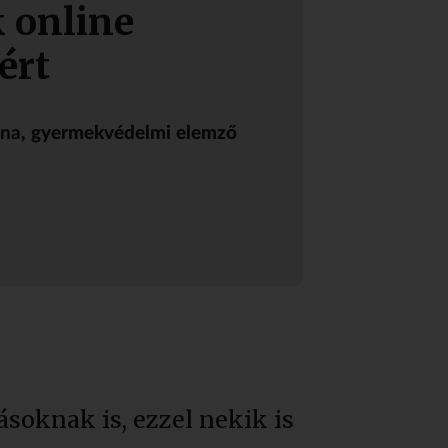
 online
ért
nna
, gyermekvédelmi elemző
soknak is, ezzel nekik is