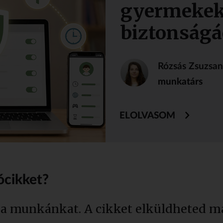
gyermekek
biztonságá
Rózsás Zsuzsa
munkatárs
ELOLVASOM
ócikket?
 a munkánkat. A cikket elküldheted má