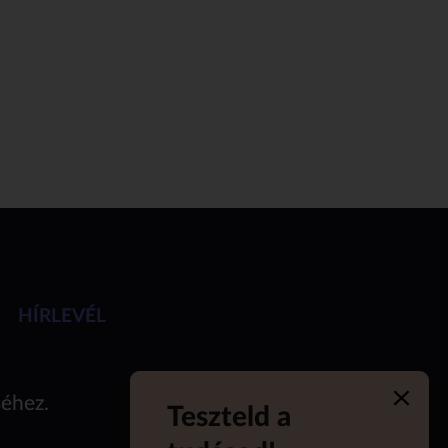
HÍRLEVÉL
séhez.
Teszteld a
Quiz 