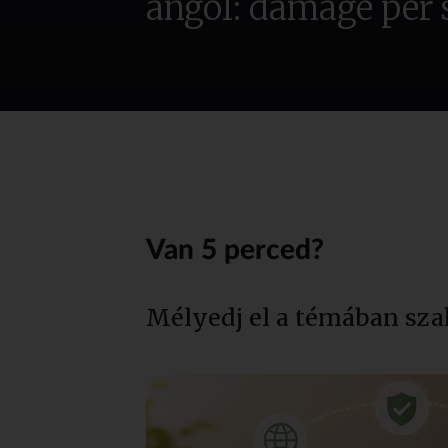
angol: damage per 
Van 5 perced?
Mélyedj el a témában sza